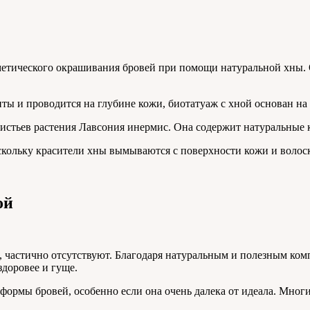
метического окрашивания бровей при помощи натуральной хны. 
нты и проводится на глубине кожи, биотатуаж с хной основан н
истьев растения Лавсония инермис. Она содержит натуральные к
скольку красители хны вымываются с поверхности кожи и волоск
ой
т, частично отсутствуют. Благодаря натуральным и полезным ком
здоровее и гуще.
формы бровей, особенно если она очень далека от идеала. Мног