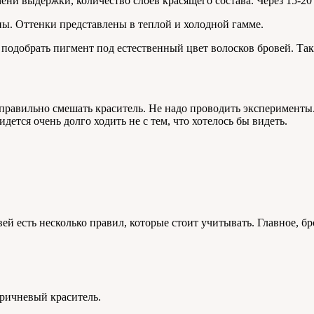
ени выдержки, количество слоев красящего состава. Через 15-20
ны. Оттенки представлены в теплой и холодной гамме.
 подобрать пигмент под естественный цвет волосков бровей. Та
равильно смешать краситель. Не надо проводить эксперименты. 
дется очень долго ходить не с тем, что хотелось бы видеть.
вей есть несколько правил, которые стоит учитывать. Главное,
оричневый краситель.