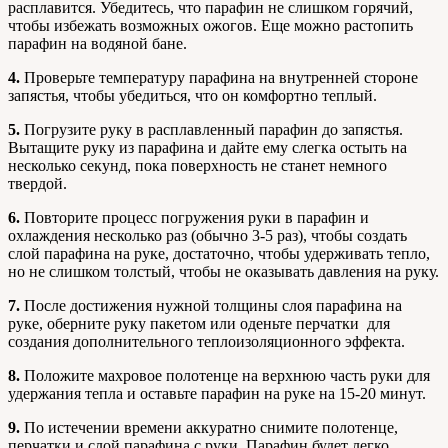
расплавится. Убедитесь, что парафин не слишком горячий,
чтобы избежать возможных ожогов. Еще можно растопить
парафин на водяной бане.
4.
Проверьте температуру парафина на внутренней стороне
запястья, чтобы убедиться, что он комфортно теплый.
5.
Погрузите руку в расплавленный парафин до запястья.
Вытащите руку из парафина и дайте ему слегка остыть на
несколько секунд, пока поверхность не станет немного
твердой.
6.
Повторите процесс погружения руки в парафин и
охлаждения несколько раз (обычно 3-5 раз), чтобы создать
слой парафина на руке, достаточно, чтобы удерживать тепло,
но не слишком толстый, чтобы не оказывать давления на руку.
7.
После достижения нужной толщины слоя парафина на
руке, оберните руку пакетом или оденьте перчатки для
создания дополнительного теплоизоляционного эффекта.
8.
Положите махровое полотенце на верхнюю часть руки для
удержания тепла и оставьте парафин на руке на 15-20 минут.
9.
По истечении времени аккуратно снимите полотенце,
перчатки и слой парафина с руки. Парафин будет легко