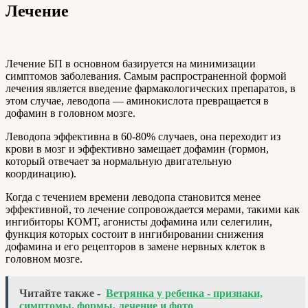
Лечение
Лечение БП в основном базируется на минимизации
симптомов заболевания. Самым распространенной формой
лечения является введение фармакологических препаратов, в
этом случае, леводопа — аминокислота превращается в
дофамин в головном мозге.
Леводопа эффективна в 60-80% случаев, она переходит из
крови в мозг и эффективно замещает дофамин (гормон,
который отвечает за нормальную двигательную
координацию).
Когда с течением времени леводопа становится менее
эффективной, то лечение сопровождается мерами, такими как
ингибиторы КОМТ, агонисты дофамина или селегилин,
функция которых состоит в ингибировании снижения
дофамина и его рецепторов в замене нервных клеток в
головном мозге.
Читайте также -
Ветрянка у ребенка - признаки,
симптомы, формы, лечение и фото