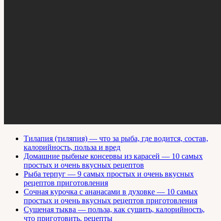
Тилапия (тиляпия) — что за рыба, где водится, состав,
калорийность, польза и вред
Домашние рыбные консервы из карасей — 10 самых
простых и очень вкусных рецептов
Рыба терпуг — 9 самых простых и очень вкусных
рецептов приготовления
Сочная курочка с ананасами в духовке — 10 самых
простых и очень вкусных рецептов приготовления
Сушеная тыква — польза, как сушить, калорийность,
что приготовить, рецепты