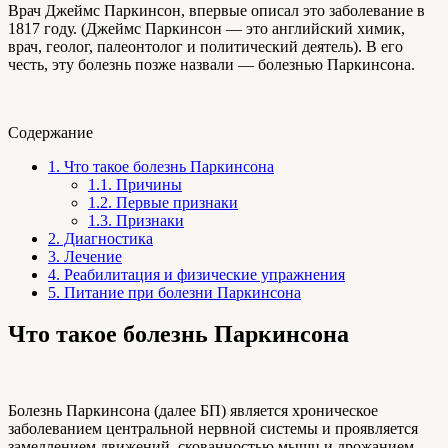
Врач Джеймс Паркинсон, впервые описал это заболевание в
1817 году. (Джеймс Паркинсон — это английский химик,
врач, геолог, палеонтолог и политический деятель). В его
честь, эту болезнь позже назвали — болезнью Паркинсона.
Содержание
1.
Что такое болезнь Паркинсона
1.1.
Причины
1.2.
Первые признаки
1.3.
Признаки
2.
Диагностика
3.
Лечение
4.
Реабилитация и физические упражнения
5.
Питание при болезни Паркинсона
Что такое болезнь Паркинсона
Болезнь Паркинсона (далее БП) является хроническое
заболеванием центральной нервной системы и проявляется
замедлением движений, скованностью мышц и дрожанием