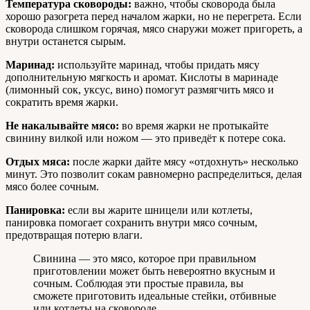
Температура сковороды:
важно, чтобы сковорода была
хорошо разогрета перед началом жарки, но не перегрета. Если
сковорода слишком горячая, мясо снаружи может пригореть, а
внутри останется сырым.
Маринад:
используйте маринад, чтобы придать мясу
дополнительную мягкость и аромат. Кислоты в маринаде
(лимонный сок, уксус, вино) помогут размягчить мясо и
сократить время жарки.
Не накалывайте мясо:
во время жарки не протыкайте
свинину вилкой или ножом — это приведёт к потере сока.
Отдых мяса:
после жарки дайте мясу «отдохнуть» несколько
минут. Это позволит сокам равномерно распределиться, делая
мясо более сочным.
Панировка:
если вы жарите шницели или котлеты,
панировка помогает сохранить внутри мясо сочным,
предотвращая потерю влаги.
Свинина — это мясо, которое при правильном
приготовлении может быть невероятно вкусным и
сочным. Соблюдая эти простые правила, вы
сможете приготовить идеальные стейки, отбивные
или котлеты на сковороде.