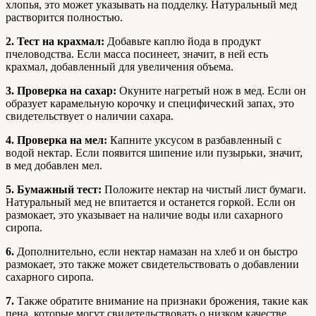
хлопья, это может указывать на подделку. Натуральный мед
растворится полностью.
2. Тест на крахмал:
Добавьте каплю йода в продукт
пчеловодства. Если масса посинеет, значит, в ней есть
крахмал, добавленный для увеличения объема.
3. Проверка на сахар:
Окуните нагретый нож в мед. Если он
образует карамельную корочку и специфический запах, это
свидетельствует о наличии сахара.
4. Проверка на мел:
Капните уксусом в разбавленный с
водой нектар. Если появится шипение или пузырьки, значит,
в мед добавлен мел.
5. Бумажный тест:
Положите нектар на чистый лист бумаги.
Натуральный мед не впитается и останется горкой. Если он
размокает, это указывает на наличие воды или сахарного
сиропа.
6.
Дополнительно, если нектар намазан на хлеб и он быстро
размокает, это также может свидетельствовать о добавлении
сахарного сиропа.
7.
Также обратите внимание на признаки брожения, такие как
пена, которые могут свидетельствовать о низком качестве