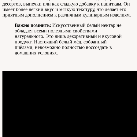
десертов, выпечки или как сладкую добавку к напиткам. Он
имеет более лёгкий вкус и мягкую текстуру, что делает его
приятным дополнением к различным кулинарным изделиям.
Важно помнить:
Искусственный белый нектар не
обладает всеми полезными свойствами
натурального. Это лишь декоративный и вкусовой
продукт. Настоящий белый мёд, собранный
пчёлами, невозможно полностью воссоздать в
домашних условиях.