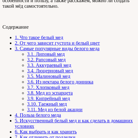
особенности и пользу, а также расскажем, можно ли создать
такой мёд самостоятельно.
Содержание
1.
Что такое белый мед
2.
От чего зависит густота и белый цвет
3.
Самые популярные виды белого меда
3.1.
Липовый мед
3.2.
Рапсовый мед
3.3.
Аккураевый мед
3.4.
Люцерновый мед
3.5.
Малиновый мед
3.6.
Из нектара белого донника
3.7.
Хлопковый мед
3.8.
Мед из эспарцета
3.9.
Кипрейный мед
3.10.
Таежный мед
3.11.
Мед из белой акации
4.
Польза белого меда
5.
Искусственный белый мед и как сделать в домашних
условиях
6.
Как выбрать и как хранить
7.
Как отличить от подделки