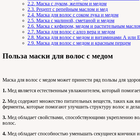
2.2.
Маска с луком, желтком и медом
2.3.
Рецепт с репейным маслом и мед
2.4.
Маска для волос с соком лука и медом
2.5.
Маска с малиной, сметаной и медом
2.6.
Маска с кефиром, медом и растительным масло
2.7.
Маска для волос с алоэ вера и медом
2.8.
Маска для волос с медом и витаминами А или 
2.9.
Маска для волос с медом и красным перцем
Польза маски для волос с медом
Маска для волос с медом может принести ряд пользы для здоров
1.
Мед является естественным увлажнителем, который помогает 
2.
Мед содержит множество питательных веществ, таких как ви
ферменты, которые помогают улучшить структуру волос и дела
3.
Мед обладает свойствами, способствующими укреплению вол
волос.
4.
Мед обладает способностью уменьшать секущиеся кончики и 