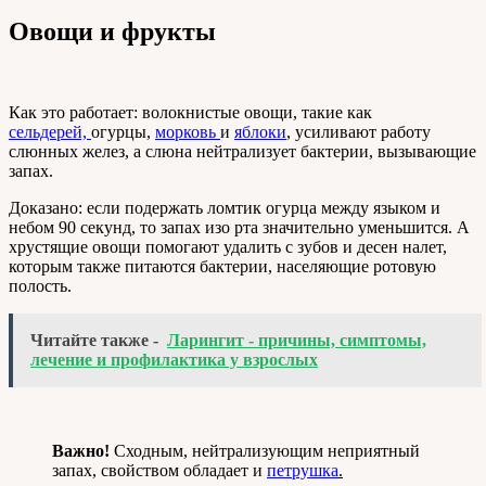
Овощи и фрукты
Как это работает: волокнистые овощи, такие как
сельдерей,
огурцы,
морковь
и
яблоки
,
усиливают работу
слюнных желез, а слюна нейтрализует бактерии, вызывающие
запах.
Доказано: если подержать ломтик огурца между языком и
небом 90 секунд, то запах изо рта значительно уменьшится. А
хрустящие овощи помогают удалить с зубов и десен налет,
которым также питаются бактерии, населяющие ротовую
полость.
Читайте также -
Ларингит - причины, симптомы,
лечение и профилактика у взрослых
Важно!
Сходным, нейтрализующим неприятный
запах, свойством обладает и
петрушка
.