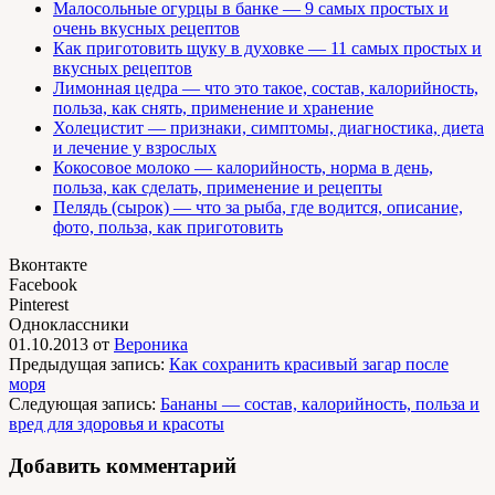
Малосольные огурцы в банке — 9 самых простых и
очень вкусных рецептов
Как приготовить щуку в духовке — 11 самых простых и
вкусных рецептов
Лимонная цедра — что это такое, состав, калорийность,
польза, как снять, применение и хранение
Холецистит — признаки, симптомы, диагностика, диета
и лечение у взрослых
Кокосовое молоко — калорийность, норма в день,
польза, как сделать, применение и рецепты
Пелядь (сырок) — что за рыба, где водится, описание,
фото, польза, как приготовить
Вконтакте
Facebook
Pinterest
Одноклассники
01.10.2013
от
Вероника
Предыдущая запись:
Как сохранить красивый загар после
моря
Следующая запись:
Бананы — состав, калорийность, польза и
вред для здоровья и красоты
Добавить комментарий