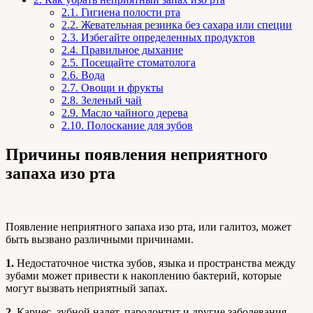
2.1.
Гигиена полости рта
2.2.
Жевательная резинка без сахара или специи
2.3.
Избегайте определенных продуктов
2.4.
Правильное дыхание
2.5.
Посещайте стоматолога
2.6.
Вода
2.7.
Овощи и фрукты
2.8.
Зеленый чай
2.9.
Масло чайного дерева
2.10.
Полоскание для зубов
Причины появления неприятного
запаха изо рта
Появление неприятного запаха изо рта, или галитоз, может
быть вызвано различными причинами.
1.
Недостаточное чистка зубов, языка и пространства между
зубами может привести к накоплению бактерий, которые
могут вызвать неприятный запах.
2.
Кариес, зубной налет, пародонтит и другие заболевания