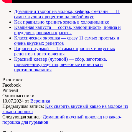
Домашний творог из молока, кефира, сметаны — 11
самых лучших рецептов на любой вкус
Как правильно хранить зелень в холодильнике
Квашеная капуста — состав, калорийность, польза и
вред для здоровья и красоты
Классическая окрошка — сразу 11 самых простых и
очень вкусных рецептов
Пироги с хурмой — 12 самых простых и вкусных
рецептов приготовления
Красный клевер (луговой) — сбор, заготовка,
применение, рецепты, лечебные свойства и
противопоказания
Вконтакте
Facebook
Pinterest
Одноклассники
10.07.2024
от
Вероника
Предыдущая запись:
Как сварить вкусный какао на молоке из
какао-порошка
Следующая запись:
Домашний вкусный шоколад из какао-
порошка для гурманов