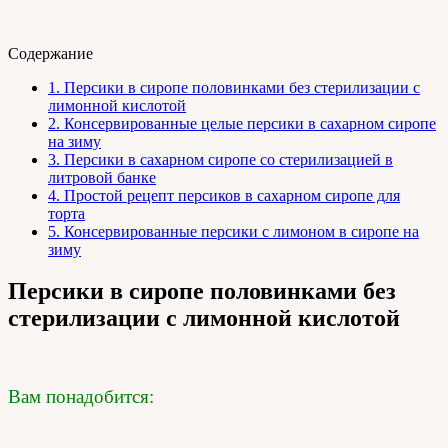
Содержание
1.
Персики в сиропе половинками без стерилизации с
лимонной кислотой
2.
Консервированные целые персики в сахарном сиропе
на зиму
3.
Персики в сахарном сиропе со стерилизацией в
литровой банке
4.
Простой рецепт персиков в сахарном сиропе для
торта
5.
Консервированные персики с лимоном в сиропе на
зиму
Персики в сиропе половинками без
стерилизации с лимонной кислотой
Вам понадобится: