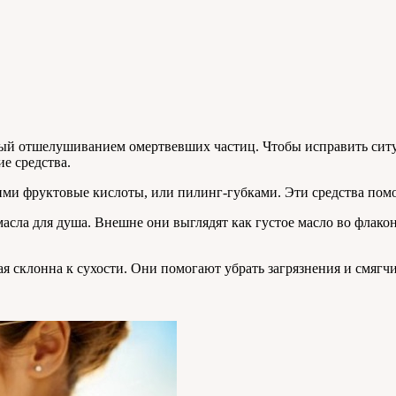
й отшелушиванием омертвевших частиц. Чтобы исправить ситуац
е средства.
ми фруктовые кислоты, или пилинг-губками. Эти средства помо
асла для душа. Внешне они выглядят как густое масло во флако
ая склонна к сухости. Они помогают убрать загрязнения и смягч