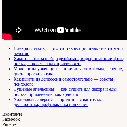
Плеврит легких — что это такое, причины, симптомы и
лечение
Хамса — что за рыба, где обитает, виды, описание, фото,
польза, как есть и как приготовить
Молочница у женщин — причины, симптомы, лечение,
диета, профилактика
Как выйти из депрессии самостоятельно — советы
психолога
Сушеные апельсины — как сушить для декора и еды,
польза, применение, как хранить
Холодовая аллергия — причины, симптомы,
диагностика, профилактика и лечение
Вконтакте
Facebook
Pinterest