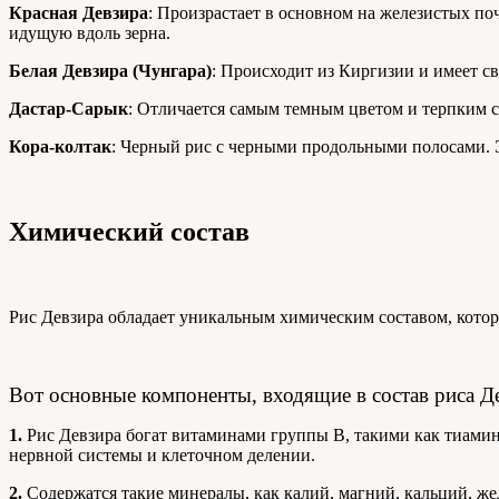
Красная Девзира
: Произрастает в основном на железистых по
идущую вдоль зерна.
Белая Девзира (Чунгара)
: Происходит из Киргизии и имеет с
Дастар-Сарык
: Отличается самым темным цветом и терпким 
Кора-колтак
: Черный рис с черными продольными полосами. Э
Химический состав
Рис Девзира обладает уникальным химическим составом, котор
Вот основные компоненты, входящие в состав риса Д
1.
Рис Девзира богат витаминами группы B, такими как тиамин 
нервной системы и клеточном делении.
2.
Содержатся такие минералы, как калий, магний, кальций, же