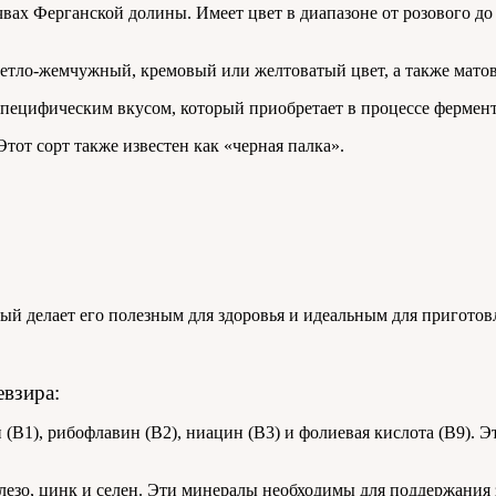
чвах Ферганской долины. Имеет цвет в диапазоне от розового д
ветло-жемчужный, кремовый или желтоватый цвет, а также мато
специфическим вкусом, который приобретает в процессе ферме
тот сорт также известен как «черная палка».
ый делает его полезным для здоровья и идеальным для приготов
евзира:
(B1), рибофлавин (B2), ниацин (B3) и фолиевая кислота (B9).
лезо, цинк и селен. Эти минералы необходимы для поддержания