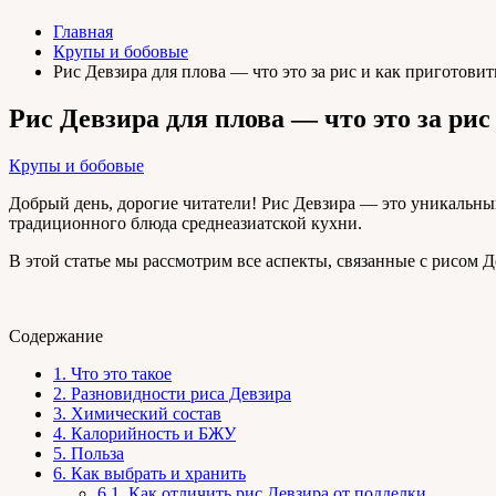
Главная
Крупы и бобовые
Рис Девзира для плова — что это за рис и как приготови
Рис Девзира для плова — что это за ри
Крупы и бобовые
Добрый день, дорогие читатели! Рис Девзира — это уникальны
традиционного блюда среднеазиатской кухни.
В этой статье мы рассмотрим все аспекты, связанные с рисом 
Содержание
1.
Что это такое
2.
Разновидности риса Девзира
3.
Химический состав
4.
Калорийность и БЖУ
5.
Польза
6.
Как выбрать и хранить
6.1.
Как отличить рис Девзира от подделки