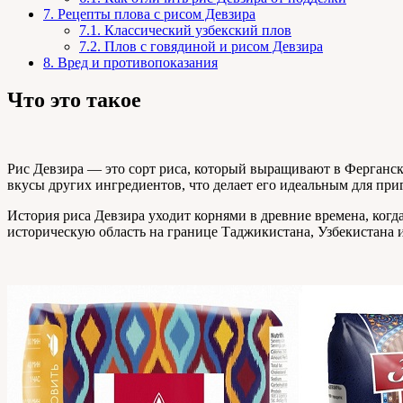
7.
Рецепты плова с рисом Девзира
7.1.
Классический узбекский плов
7.2.
Плов с говядиной и рисом Девзира
8.
Вред и противопоказания
Что это такое
Рис Девзира — это сорт риса, который выращивают в Ферганск
вкусы других ингредиентов, что делает его идеальным для при
История риса Девзира уходит корнями в древние времена, ког
историческую область на границе Таджикистана, Узбекистана 