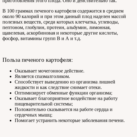
приготовления этого плода. Оно и действительно так.
В 100 граммах печеного картофеля содержится в среднем
около 90 калорий и при этом данный плод наделен массой
полезных веществ, среди которых клетчатка, углеводы,
пептоном, глобулин, протеин, альбумин, лимонная,
щавелевая, аскорбиновая и некоторые другие кислоты,
фосфор, витамины групп В и А и т.д.
Польза печеного картофеля:
Оказывает мочегонное действие.
Является спазмалголиком.
Способствует выведению из организма лишней
жидкости и как следствие снимает отеки.
Оптимизирует обменные функции организма;
Оказывает благоприятное воздействие на работу
пищеварительной системы;
Положительно сказывается на работе сердца и
сердечных мышц;
Помогает устранить некоторые заболевания печени.