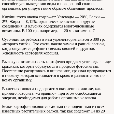
способствует выведению воды и поваренной соли из
организма, регулируя таким образом обменные процессы.
Клубни этого овоща содержат: Углеводы — 20%, Белки —
2%, Жиры — 0,15%, органические кислоты и другие
соединения. В клубнях содержатся многочисленные
витамины. В 100 гр., например, — 20 мг. витамина С.
Суточная потребность в нем удовлетворяется всего 300 гр.
«второго хлеба». Это очень важно зимой и ранней весной,
когда ощущается дефицит свежих овощей и фруктов.
Усвояемость картофеля хорошая.
Высокую питательность картофелю придают углеводы в виде
крахмала, которые образуются в процессе фотосинтеза.
Постепенно расщепляясь в кишечнике, крахмал превращается
в глюкозу, которая всасывается в кровь и разносится ею по
всему организму.
В клетках глюкоза подвергается окислению, или же, как
принято говорить, «сгоранию», при этом освобождается
энергия, необходимая для работы организма человека.
Белки картофеля являются самыми полноценными из всех
известных растительных белков, так как содержат 14 из 20