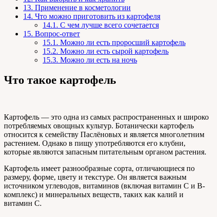
13.
Применение в косметологии
14.
Что можно приготовить из картофеля
14.1.
С чем лучше всего сочетается
15.
Вопрос-ответ
15.1.
Можно ли есть проросший картофель
15.2.
Можно ли есть сырой картофель
15.3.
Можно ли есть на ночь
Что такое картофель
Картофель — это одна из самых распространенных и широко
потребляемых овощных культур. Ботанически картофель
относится к семейству Паслёновых и является многолетним
растением. Однако в пищу употребляются его клубни,
которые являются запасным питательным органом растения.
Картофель имеет разнообразные сорта, отличающиеся по
размеру, форме, цвету и текстуре. Он является важным
источником углеводов, витаминов (включая витамин C и B-
комплекс) и минеральных веществ, таких как калий и
витамин C.