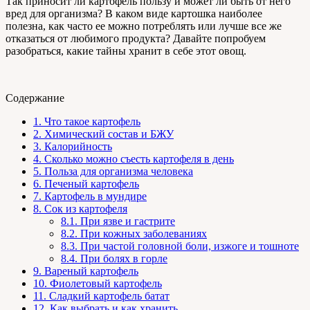
Так приносит ли картофель пользу и может ли быть от него
вред для организма? В каком виде картошка наиболее
полезна, как часто ее можно потреблять или лучше все же
отказаться от любимого продукта? Давайте попробуем
разобраться, какие тайны хранит в себе этот овощ.
Содержание
1.
Что такое картофель
2.
Химический состав и БЖУ
3.
Калорийность
4.
Сколько можно съесть картофеля в день
5.
Польза для организма человека
6.
Печеный картофель
7.
Картофель в мундире
8.
Сок из картофеля
8.1.
При язве и гастрите
8.2.
При кожных заболеваниях
8.3.
При частой головной боли, изжоге и тошноте
8.4.
При болях в горле
9.
Вареный картофель
10.
Фиолетовый картофель
11.
Сладкий картофель батат
12.
Как выбрать и как хранить