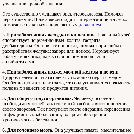
улучшению кровообращения.
Это существенно уменьшает риск атеросклероза. Поможет
перга ишемии. В начальной стадии гипертензии перга легко
помогает справиться с повышенным
давлением
.
3. При заболеваниях желудка и кишечника.
Пчелиный хлеб
способствует исцелению язвы, колита, гастрита,
дисбактериоза. Он повысит аппетит, поможет при любых
расстройствах желудка: запоре или поносе. Нормализует
работу кишечника, даже, если не помогло лечение
антибиотиками.
4. При заболеваниях поджелудочной железы и печени.
Цирроз печени и гепатит лечат с помощью перги с мёдом.
Особенно ценится перга за то, что она усиливает усвояемость
полезных веществ из продуктов питания.
5. Для общего тонуса организма.
Человеку особенно
необходимо употреблять пчелиный хлеб для восстановления
своего здоровья. Так поступают после операции, перенесения
инфекционных заболеваний, во время обострения
хронического заболевания.
6. Для головного мозга.
Она улучшает память, мыслительные