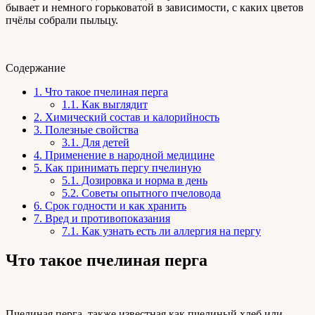
бывает и немного горьковатой в зависимости, с каких цветов
пчёлы собрали пыльцу.
Содержание
1.
Что такое пчелиная перга
1.1.
Как выглядит
2.
Химический состав и калорийность
3.
Полезные свойства
3.1.
Для детей
4.
Применение в народной медицине
5.
Как принимать пергу пчелиную
5.1.
Дозировка и норма в день
5.2.
Советы опытного пчеловода
6.
Срок годности и как хранить
7.
Вред и противопоказания
7.1.
Как узнать есть ли аллергия на пергу
Что такое пчелиная перга
Пчелиная перга, также известная как пчелиный хлеб или