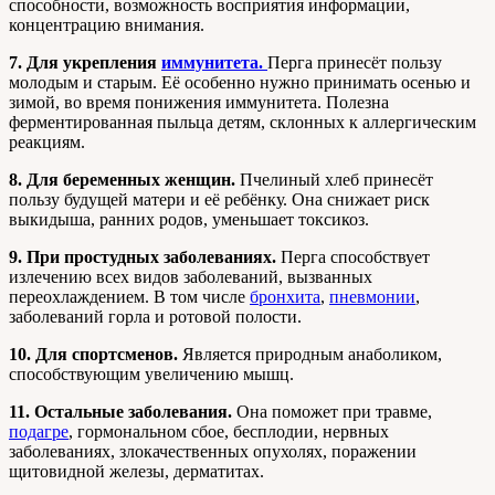
способности, возможность восприятия информации,
концентрацию внимания.
7. Для укрепления
иммунитета.
Перга принесёт пользу
молодым и старым. Её особенно нужно принимать осенью и
зимой, во время понижения иммунитета. Полезна
ферментированная пыльца детям, склонных к аллергическим
реакциям.
8. Для беременных женщин.
Пчелиный хлеб принесёт
пользу будущей матери и её ребёнку. Она снижает риск
выкидыша, ранних родов, уменьшает токсикоз.
9. При простудных заболеваниях.
Перга способствует
излечению всех видов заболеваний, вызванных
переохлаждением. В том числе
бронхита
,
пневмонии
,
заболеваний горла и ротовой полости.
10. Для спортсменов.
Является природным анаболиком,
способствующим увеличению мышц.
11. Остальные заболевания.
Она поможет при травме,
подагре
, гормональном сбое, бесплодии, нервных
заболеваниях, злокачественных опухолях, поражении
щитовидной железы, дерматитах.