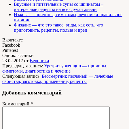
Вкусные и питательные супы со шпинатом –
интересные рецепты на все случаи жизни
Изжога — причины, симптомы, лечение и правильное
питание
Физалис — что это такое, виды, как есть, что
приготовить, рецепты, польза и вред
Вконтакте
Facebook
Pinterest
Одноклассники
23.02.2017
от
Вероника
Предыдущая запись:
Уретрит у женщин — причины,
симптомы, диагностика и лечение
Следующая запись:
Бессмертник песчаный — лечебные
свойства, заготовка, применение, рецепты
Добавить комментарий
Комментарий
*