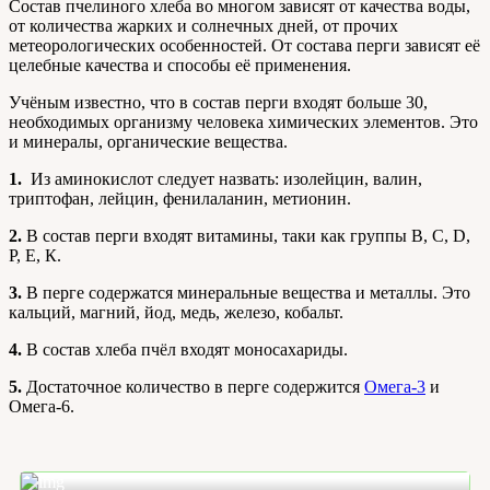
Состав пчелиного хлеба во многом зависят от качества воды,
от количества жарких и солнечных дней, от прочих
метеорологических особенностей. От состава перги зависят её
целебные качества и способы её применения.
Учёным известно, что в состав перги входят больше 30,
необходимых организму человека химических элементов. Это
и минералы, органические вещества.
1.
Из аминокислот следует назвать: изолейцин, валин,
триптофан, лейцин, фенилаланин, метионин.
2.
В состав перги входят витамины, таки как группы В, С, D,
Р, Е, К.
3.
В перге содержатся минеральные вещества и металлы. Это
кальций, магний, йод, медь, железо, кобальт.
4.
В состав хлеба пчёл входят моносахариды.
5.
Достаточное количество в перге содержится
Омега-3
и
Омега-6.