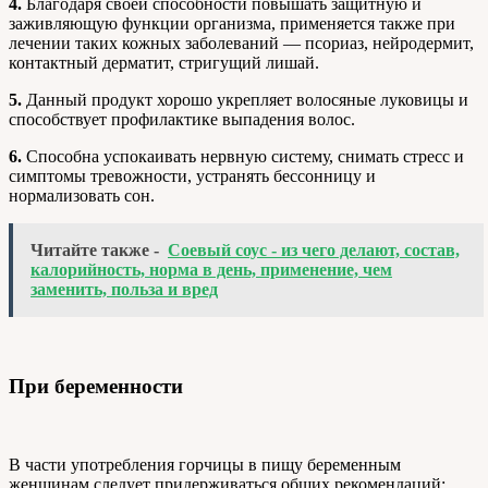
4.
Благодаря своей способности повышать защитную и
заживляющую функции организма, применяется также при
лечении таких кожных заболеваний — псориаз, нейродермит,
контактный дерматит, стригущий лишай.
5.
Данный продукт хорошо укрепляет волосяные луковицы и
способствует профилактике выпадения волос.
6.
Способна успокаивать нервную систему, снимать стресс и
симптомы тревожности, устранять бессонницу и
нормализовать сон.
Читайте также -
Соевый соус - из чего делают, состав,
калорийность, норма в день, применение, чем
заменить, польза и вред
При беременности
В части употребления горчицы в пищу беременным
женщинам следует придерживаться общих рекомендаций: