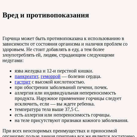
Вред и противопоказания
Горчица может быть противопоказана к использованию в
зависимости от состояния организма и наличия проблем со
здоровьем. Не стоит добавлять в еду, а тем более
злоупотреблять ей, людям, страдающим следующими
недугами:
язва желудка и 12-и перстной кишки.
панкреатит
,
геморрой
— болезни сердца.
гастрит
с высокой кислотностью.
при обострении заболеваний печени, почек.
аллергия или индивидуальная непереносимость
продукта. Наружное применение горчицы следует
исключить, если — вы ждете ребенка.
температура тела выше 37,5 С.
есть аллергия или непереносимость горчицы.
на теле присутствуют признаки кожного заболевания.
При всех неоспоримых преимуществах и приносимой
организму пользе данная приправа все же является достаточно