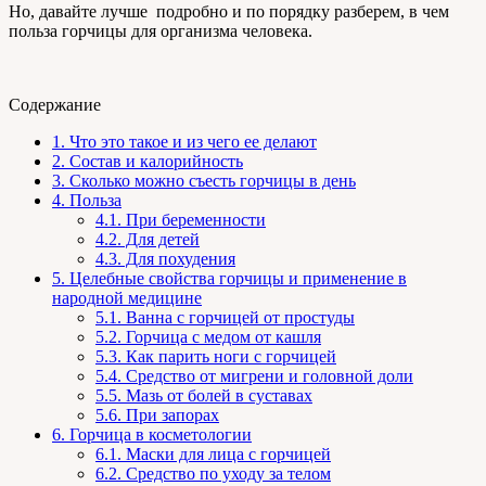
Но, давайте лучше подробно и по порядку разберем, в чем
польза горчицы для организма человека.
Содержание
1.
Что это такое и из чего ее делают
2.
Состав и калорийность
3.
Сколько можно съесть горчицы в день
4.
Польза
4.1.
При беременности
4.2.
Для детей
4.3.
Для похудения
5.
Целебные свойства горчицы и применение в
народной медицине
5.1.
Ванна с горчицей от простуды
5.2.
Горчица с медом от кашля
5.3.
Как парить ноги с горчицей
5.4.
Средство от мигрени и головной доли
5.5.
Мазь от болей в суставах
5.6.
При запорах
6.
Горчица в косметологии
6.1.
Маски для лица с горчицей
6.2.
Средство по уходу за телом