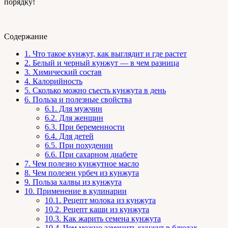
порядку!
Содержание
1.
Что такое кунжут, как выглядит и где растет
2.
Белый и черный кунжут — в чем разница
3.
Химический состав
4.
Калорийность
5.
Сколько можно съесть кунжута в день
6.
Польза и полезные свойства
6.1.
Для мужчин
6.2.
Для женщин
6.3.
При беременности
6.4.
Для детей
6.5.
При похудении
6.6.
При сахарном диабете
7.
Чем полезно кунжутное масло
8.
Чем полезен урбеч из кунжута
9.
Польза халвы из кунжута
10.
Применение в кулинарии
10.1.
Рецепт молока из кунжута
10.2.
Рецепт каши из кунжута
10.3.
Как жарить семена кунжута
10.4.
Чем можно заменить кунжут в блюдах