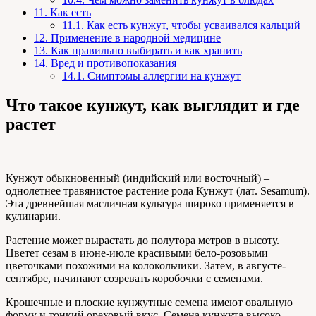
11.
Как есть
11.1.
Как есть кунжут, чтобы усваивался кальций
12.
Применение в народной медицине
13.
Как правильно выбирать и как хранить
14.
Вред и противопоказания
14.1.
Симптомы аллергии на кунжут
Что такое кунжут, как выглядит и где
растет
Кунжут обыкновенный (индийский или восточный) –
однолетнее травянистое растение рода Кунжут (лат. Sesamum).
Эта древнейшая масличная культура широко применяется в
кулинарии.
Растение может вырастать до полутора метров в высоту.
Цветет сезам в июне-июле красивыми бело-розовыми
цветочками похожими на колокольчики. Затем, в августе-
сентябре, начинают созревать коробочки с семенами.
Крошечные и плоские кунжутные семена имеют овальную
форму и тонкий ореховый вкус. Семена кунжута высоко