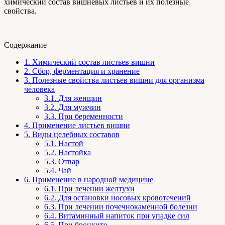
химический состав вишнёвых листьев и их полезные
свойства.
Содержание
1.
Химический состав листьев вишни
2.
Сбор, ферментация и хранение
3.
Полезные свойства листьев вишни для организма
человека
3.1.
Для женщин
3.2.
Для мужчин
3.3.
При беременности
4.
Применение листьев вишни
5.
Виды целебных составов
5.1.
Настой
5.2.
Настойка
5.3.
Отвар
5.4.
Чай
6.
Применение в народной медицине
6.1.
При лечении желтухи
6.2.
Для остановки носовых кровотечений
6.3.
При лечении почечнокаменной болезни
6.4.
Витаминный напиток при упадке сил
6.5.
При бронхите