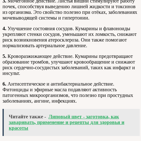
3.
Мочегонное действие. Листья вишни стимулируют работу
почек, способствуя выведению лишней жидкости и токсинов
из организма. Это свойство полезно при отёках, заболеваниях
мочевыводящей системы и гипертонии.
4.
Улучшение состояния сосудов. Кумарины и флавоноиды
укрепляют стенки сосудов, уменьшают их ломкость, снижают
риск возникновения атеросклероза. Они также помогают
нормализовать артериальное давление.
5.
Кроворазжижающее действие. Кумарины предотвращают
образование тромбов, улучшают кровообращение и снижают
риск сердечно-сосудистых заболеваний, таких как инфаркт и
инсульт.
6.
Антисептическое и антибактериальное действие.
Фитонциды и эфирные масла подавляют активность
патогенных микроорганизмов, что полезно при простудных
заболеваниях, ангине, инфекциях.
Читайте также -
Липовый цвет - заготовка, как
заваривать, применение и рецепты для здоровья и
красоты