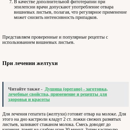
В качестве дополнительной фитотерапии при
эпилепсии врачи допускают употребление отвара
вишневых листьев, полагая, что регулярное применение
может снизить интенсивность припадков.
Представляем проверенные и популярные рецепты с
использованием вишневых листьев.
При лечении желтухи
Читайте также -
Душица (орегано) - заготовка,
лечебные свойства, применение и рецепты для
здоровья и красоты
Для лечения гепатита (желтухи) готовят отвар на молоке. Для
этого на дно кастрюли кладут 2 ст. ложки свежих размятых
листьев, заливают стаканом молока. Смесь доводят до
кипения, томят на слабом огне 30 минут. Затем кастрюлю