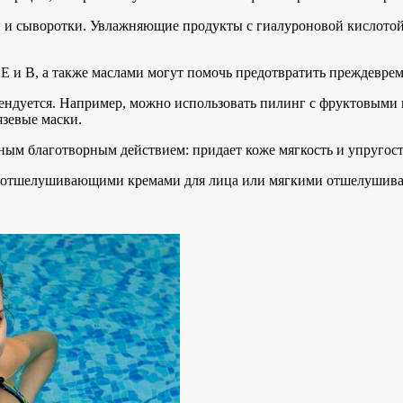
ы и сыворотки. Увлажняющие продукты с гиалуроновой кислотой
Е и B, а также маслами могут помочь предотвратить преждевре
мендуется. Например, можно использовать пилинг с фруктовыми 
язевые маски.
йным благотворным действием: придает коже мягкость и упругост
есь отшелушивающими кремами для лица или мягкими отшелуш