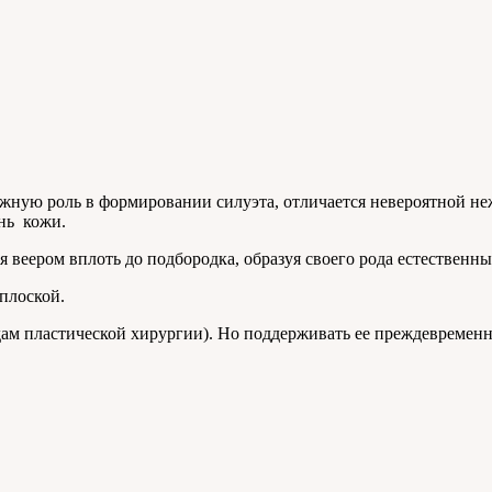
ажную роль в формировании силуэта, отличается невероятной не
нь
кожи.
 веером вплоть до подбородка, образуя своего рода естественны
плоской.
одам пластической хирургии). Но поддерживать ее преждевремен