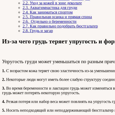
2.2.
Уход за кожей в зоне декольте
2.3.
Аквагимнастика для груди
2.4.
Как заниматься спортом
2.5.
Правильная осанка и прямая спина
2.6.
Отдельно о беременности
2.7.
Как правильно подобрать бюстгальтер
2.8.
Грудь и загар
Из-за чего грудь теряет упругость и фо
Упругость груди может уменьшаться по разным прич
1.
С возрастом кожа теряет свою эластичность из-за уменьшения
2.
Некоторые люди могут иметь более слабую структуру соедини
3.
Во время беременности и лактации грудь может изменяться в
грудь может потерять некоторую упругость.
4.
Резкая потеря или набор веса может повлиять на упругость гру
5.
Носить неподходящий или неподдерживающий бюстгальтер мож