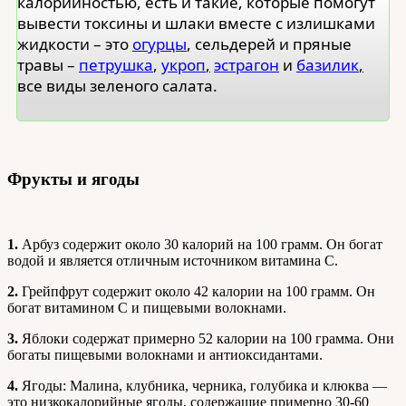
калорийностью, есть и такие, которые помогут
вывести токсины и шлаки вместе с излишками
жидкости – это
огурцы
, сельдерей и пряные
травы –
петрушка
,
укроп
,
эстрагон
и
базилик
,
все виды зеленого салата.
Фрукты и ягоды
1.
Арбуз содержит около 30 калорий на 100 грамм. Он богат
водой и является отличным источником витамина C.
2.
Грейпфрут содержит около 42 калории на 100 грамм. Он
богат витамином C и пищевыми волокнами.
3.
Яблоки содержат примерно 52 калории на 100 грамма. Они
богаты пищевыми волокнами и антиоксидантами.
4.
Ягоды: Малина, клубника, черника, голубика и клюква —
это низкокалорийные ягоды, содержащие примерно 30-60