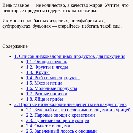
Ведь главное — не количество, а качество жиров. Учтите, что
некоторые продукты содержат скрытые жиры.
Их много в колбасных изделиях, полуфабрикатах,
субпродуктах, бульонах — старайтесь избегать такой еды.
Содержание
1.
Список низкокалорийных продуктов для похудения
1.1.
Овощи и зелень
1.2.
Фрукты и ягоды
1.3.
Крупы
1.4.
Рыба и морепродукты
1.5.
Мясо и птица
1.6.
Молочные продукты
1.7.
Разные напитки
1.8.
Яйца и грибы
2.
Простые низкокалорийные рецепты на каждый день
2.1.
Зеленый салат со свежими овощами и курицей
2.2.
Паровые овощи с креветками
2.3.
Тушеные овощи с курицей
2.4.
Омлет с овощами
2.5.
Запеченный лосось с овощами