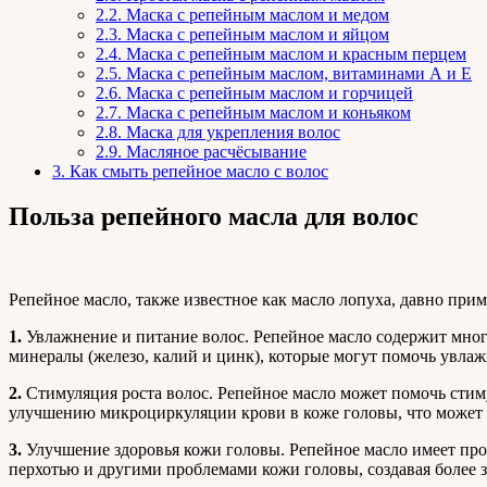
2.2.
Маска с репейным маслом и медом
2.3.
Маска с репейным маслом и яйцом
2.4.
Маска с репейным маслом и красным перцем
2.5.
Маска с репейным маслом, витаминами А и Е
2.6.
Маска с репейным маслом и горчицей
2.7.
Маска с репейным маслом и коньяком
2.8.
Маска для укрепления волос
2.9.
Масляное расчёсывание
3.
Как смыть репейное масло с волос
Польза репейного масла для волос
Репейное масло, также известное как масло лопуха, давно прим
1.
Увлажнение и питание волос. Репейное масло содержит мно
минералы (железо, калий и цинк), которые могут помочь увлаж
2.
Стимуляция роста волос. Репейное масло может помочь стиму
улучшению микроциркуляции крови в коже головы, что может с
3.
Улучшение здоровья кожи головы. Репейное масло имеет про
перхотью и другими проблемами кожи головы, создавая более з