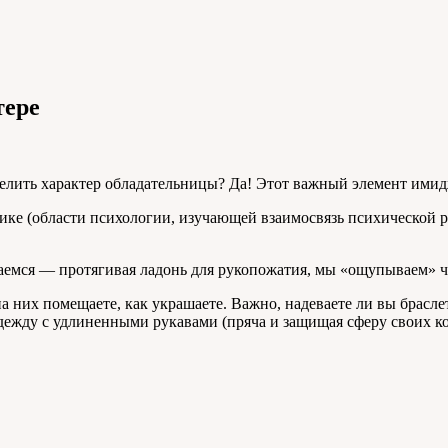
тере
лить характер обладательницы? Да! Этот важный элемент имиджа
ке (области психологии, изучающей взаимосвязь психической ре
бщаемся — протягивая ладонь для рукопожатия, мы «ощупываем» 
 них помещаете, как украшаете. Важно, надеваете ли вы брасле
одежду с удлиненными рукавами (пряча и защищая сферу своих ко