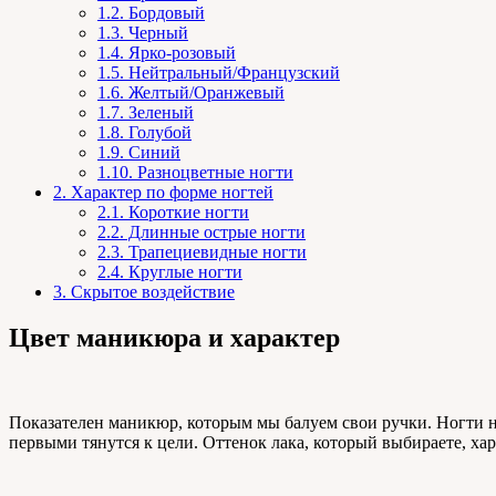
1.2.
Бордовый
1.3.
Черный
1.4.
Ярко-розовый
1.5.
Нейтральный/Французский
1.6.
Желтый/Оранжевый
1.7.
Зеленый
1.8.
Голубой
1.9.
Синий
1.10.
Разноцветные ногти
2.
Характер по форме ногтей
2.1.
Короткие ногти
2.2.
Длинные острые ногти
2.3.
Трапециевидные ногти
2.4.
Круглые ногти
3.
Скрытое воздействие
Цвет маникюра и характер
Показателен маникюр, которым мы балуем свои ручки. Ногти н
первыми тянутся к цели. Оттенок лака, который выбираете, ха