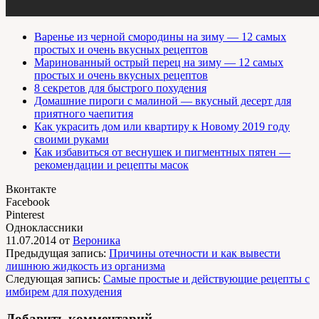
Варенье из черной смородины на зиму — 12 самых
простых и очень вкусных рецептов
Маринованный острый перец на зиму — 12 самых
простых и очень вкусных рецептов
8 секретов для быстрого похудения
Домашние пироги с малиной — вкусный десерт для
приятного чаепития
Как украсить дом или квартиру к Новому 2019 году
своими руками
Как избавиться от веснушек и пигментных пятен —
рекомендации и рецепты масок
Вконтакте
Facebook
Pinterest
Одноклассники
11.07.2014
от
Вероника
Предыдущая запись:
Причины отечности и как вывести
лишнюю жидкость из организма
Следующая запись:
Самые простые и действующие рецепты с
имбирем для похудения
Добавить комментарий