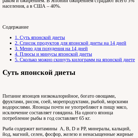
раком и ожирением. В Японии ожирением страдают всего 3%
населения, а в США – 40%.
Содержание
1.
Суть японской диеты
2.
Список продуктов для японской диеты на 14 дней
3.
Меню для похудения на 14 дней
4.
Плюсы и минусы японской диеты
5.
Сколько можно скинуть килограмм на японской диете
Суть японской диеты
Питание японцев низкокалорийное, богато овощами,
фруктами, рисом, соей, морепродуктами, рыбой, морскими
водорослями. Японцы почти не употребляют в пищу мясо,
исключение составляет говядина. На одного японца
потребление рыбы в год составляет 65 кг.
Рыба содержит витамины А, В, D и PP, минералы, кальций,
йод, магний, селен, фосфор, железо и ненасыщенные жирные