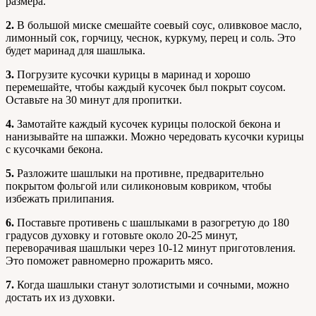
размера.
2.
В большой миске смешайте соевый соус, оливковое масло,
лимонный сок, горчицу, чеснок, куркуму, перец и соль. Это
будет маринад для шашлыка.
3.
Погрузите кусочки курицы в маринад и хорошо
перемешайте, чтобы каждый кусочек был покрыт соусом.
Оставьте на 30 минут для пропитки.
4.
Замотайте каждый кусочек курицы полоской бекона и
нанизывайте на шпажки. Можно чередовать кусочки курицы
с кусочками бекона.
5.
Разложите шашлыки на противне, предварительно
покрытом фольгой или силиконовым ковриком, чтобы
избежать прилипания.
6.
Поставьте противень с шашлыками в разогретую до 180
градусов духовку и готовьте около 20-25 минут,
переворачивая шашлыки через 10-12 минут приготовления.
Это поможет равномерно прожарить мясо.
7.
Когда шашлыки станут золотистыми и сочными, можно
достать их из духовки.