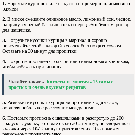
1.
Нарежьте куриное филе на кусочки примерно одинакового
размера.
2.
В миске смешайте оливковое масло, лимонный сок, чеснок,
паприку, сушеный базилик, соль и перец. Это будет маринад
для шашлыка.
3.
Погрузите кусочки курицы в маринад и хорошо
перемешайте, чтобы каждый кусочек был покрыт соусом.
Оставьте на 30 минут для пропитки.
4.
Покройте противень фольгой или силиконовым ковриком,
чтобы избежать прилипания.
Читайте также -
Котлеты из минтая - 15 самых
простых и очень вкусных рецептов
5.
Разложите кусочки курицы на противне в один слой,
оставляя небольшое расстояние между ними.
6.
Поставьте противень с шашлыками в разогретую до 200
градусов духовку, готовьте около 20-25 минут, переворачивая
кусочки через 10-12 минут приготовления. Это поможет
равномерно прожарить мясо.