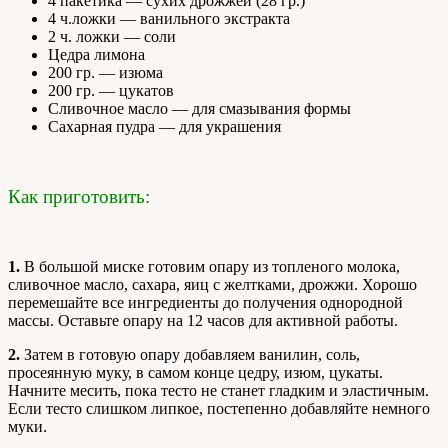
4 пакетика — сухих дрожжей (28 гр.)
4 ч.ложки — ванильного экстракта
2 ч. ложки — соли
Цедра лимона
200 гр. — изюма
200 гр. — цукатов
Сливочное масло — для смазывания формы
Сахарная пудра — для украшения
Как приготовить:
1.
В большой миске готовим опару из топленого молока,
сливочное масло, сахара, яиц с желтками, дрожжи. Хорошо
перемешайте все ингредиенты до получения однородной
массы. Оставьте опару на 12 часов для активной работы.
2.
Затем в готовую опару добавляем ванилин, соль,
просеянную муку, в самом конце цедру, изюм, цукаты.
Начните месить, пока тесто не станет гладким и эластичным.
Если тесто слишком липкое, постепенно добавляйте немного
муки.