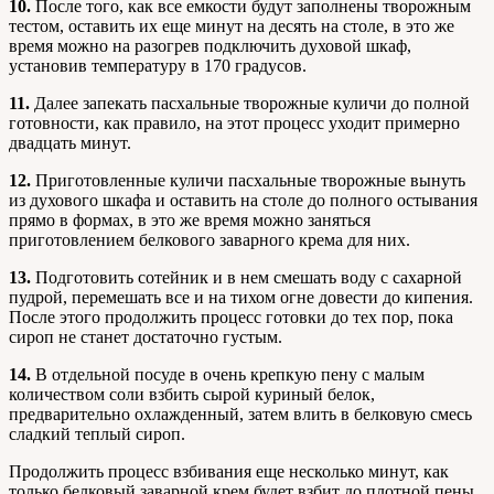
10.
После того, как все емкости будут заполнены творожным
тестом, оставить их еще минут на десять на столе, в это же
время можно на разогрев подключить духовой шкаф,
установив температуру в 170 градусов.
11.
Далее запекать пасхальные творожные куличи до полной
готовности, как правило, на этот процесс уходит примерно
двадцать минут.
12.
Приготовленные куличи пасхальные творожные вынуть
из духового шкафа и оставить на столе до полного остывания
прямо в формах, в это же время можно заняться
приготовлением белкового заварного крема для них.
13.
Подготовить сотейник и в нем смешать воду с сахарной
пудрой, перемешать все и на тихом огне довести до кипения.
После этого продолжить процесс готовки до тех пор, пока
сироп не станет достаточно густым.
14.
В отдельной посуде в очень крепкую пену с малым
количеством соли взбить сырой куриный белок,
предварительно охлажденный, затем влить в белковую смесь
сладкий теплый сироп.
Продолжить процесс взбивания еще несколько минут, как
только белковый заварной крем будет взбит до плотной пены,