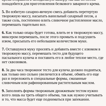
понадобится для приготовления белкового заварного крема.
5.
Во взбитую сахарно-яичную смесь добавить перетертую
творожную массу, насыпать ванильный сахарный песок, а
также соль, постепенно влить сливочное растопленное масло,
перемешать тщательно все.
6.
Как только опара будет готова, влить ее в творожную массу,
миксером перемешать, после этого промыть и подсушить
изюм, присыпать его небольшим количеством муки.
7.
Оставшуюся муку просеять и добавить вместе с изюмом в
творожную массу, перемешать тесто для будущего
пасхального кулича и поставить его в любое теплое место, где
нет сквозняков.
8.
За два часа творожное тесто для кулича должно подняться,
как только оно сильно увеличится в объеме, обмять его еще
раз и переложить в специальные формы, смазанные
сливочным или рафинированным растительным маслом.
9.
Заполнять формы творожным дрожжевым тестом нужно
всего лишь на треть общего объема, так как нужно учитывать
и то, что масса будет еще подниматься при запекании.