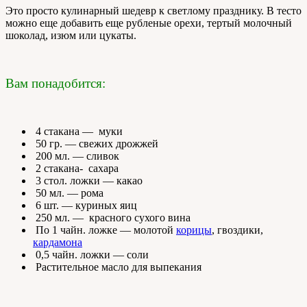
Это просто кулинарный шедевр к светлому празднику. В тесто
можно еще добавить еще рубленые орехи, тертый молочный
шоколад, изюм или цукаты.
Вам понадобится:
4 стакана — муки
50 гр. — свежих дрожжей
200 мл. — сливок
2 стакана- сахара
3 стол. ложки — какао
50 мл. — рома
6 шт. — куриных яиц
250 мл. — красного сухого вина
По 1 чайн. ложке — молотой
корицы
, гвоздики,
кардамона
0,5 чайн. ложки — соли
Растительное масло для выпекания