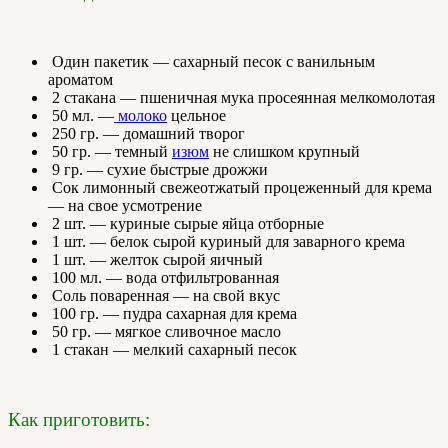
Один пакетик — сахарный песок с ванильным
ароматом
2 стакана — пшеничная мука просеянная мелкомолотая
50 мл. —
молоко
цельное
250 гр. — домашний творог
50 гр. — темный
изюм
не слишком крупный
9 гр. — сухие быстрые дрожжи
Сок лимонный свежеотжатый процеженный для крема
— на свое усмотрение
2 шт. — куриные сырые яйца отборные
1 шт. — белок сырой куриный для заварного крема
1 шт. — желток сырой яичный
100 мл. — вода отфильтрованная
Соль поваренная — на свой вкус
100 гр. — пудра сахарная для крема
50 гр. — мягкое сливочное масло
1 стакан — мелкий сахарный песок
Как приготовить: