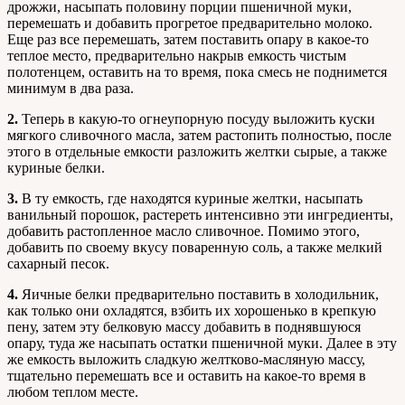
дрожжи, насыпать половину порции пшеничной муки,
перемешать и добавить прогретое предварительно молоко.
Еще раз все перемешать, затем поставить опару в какое-то
теплое место, предварительно накрыв емкость чистым
полотенцем, оставить на то время, пока смесь не поднимется
минимум в два раза.
2.
Теперь в какую-то огнеупорную посуду выложить куски
мягкого сливочного масла, затем растопить полностью, после
этого в отдельные емкости разложить желтки сырые, а также
куриные белки.
3.
В ту емкость, где находятся куриные желтки, насыпать
ванильный порошок, растереть интенсивно эти ингредиенты,
добавить растопленное масло сливочное. Помимо этого,
добавить по своему вкусу поваренную соль, а также мелкий
сахарный песок.
4.
Яичные белки предварительно поставить в холодильник,
как только они охладятся, взбить их хорошенько в крепкую
пену, затем эту белковую массу добавить в поднявшуюся
опару, туда же насыпать остатки пшеничной муки. Далее в эту
же емкость выложить сладкую желтково-масляную массу,
тщательно перемешать все и оставить на какое-то время в
любом теплом месте.