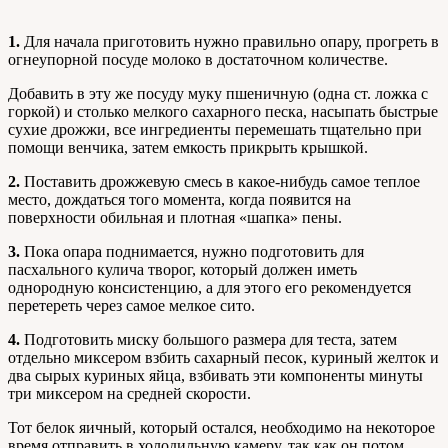
1.
Для начала приготовить нужно правильно опару, прогреть в
огнеупорной посуде молоко в достаточном количестве.
Добавить в эту же посуду муку пшеничную (одна ст. ложка с
горкой) и столько мелкого сахарного песка, насыпать быстрые
сухие дрожжи, все ингредиенты перемешать тщательно при
помощи венчика, затем емкость прикрыть крышкой.
2.
Поставить дрожжевую смесь в какое-нибудь самое теплое
место, дождаться того момента, когда появится на
поверхности обильная и плотная «шапка» пены.
3.
Пока опара поднимается, нужно подготовить для
пасхального кулича творог, который должен иметь
однородную консистенцию, а для этого его рекомендуется
перетереть через самое мелкое сито.
4.
Подготовить миску большого размера для теста, затем
отдельно миксером взбить сахарный песок, куриный желток и
два сырых куриных яйца, взбивать эти компоненты минуты
три миксером на средней скорости.
Тот белок яичный, который остался, необходимо на некоторое
время отправить в холодильную камеру, так как он потом