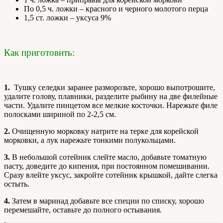
По 0,5 ч. ложки – красного и черного молотого перца
1,5 ст. ложки – уксуса 9%
Как приготовить:
1.
Тушку селедки заранее разморозьте, хорошо выпотрошите,
удалите голову, плавники, разделите рыбину на две филейные
части. Удалите пинцетом все мелкие косточки. Нарежьте филе
полосками шириной по 2-2,5 см.
2.
Очищенную морковку натрите на терке для корейской
морковки, а лук нарежьте тонкими полукольцами.
3.
В небольшой сотейник слейте масло, добавьте томатную
пасту, доведите до кипения, при постоянном помешивании.
Сразу влейте уксус, закройте сотейник крышкой, дайте слегка
остыть.
4.
Затем в маринад добавьте все специи по списку, хорошо
перемешайте, оставьте до полного остывания.