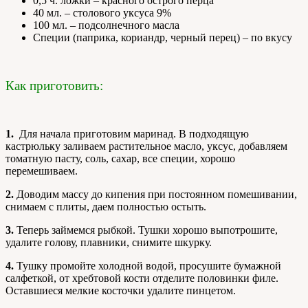
0,5 ч. ложки – красного острого перца
40 мл. – столового уксуса 9%
100 мл. – подсолнечного масла
Специи (паприка, кориандр, черный перец) – по вкусу
Как приготовить:
1.
Для начала приготовим маринад. В подходящую
кастрюльку заливаем растительное масло, уксус, добавляем
томатную пасту, соль, сахар, все специи, хорошо
перемешиваем.
2.
Доводим массу до кипения при постоянном помешивании,
снимаем с плиты, даем полностью остыть.
3.
Теперь займемся рыбкой. Тушки хорошо выпотрошите,
удалите голову, плавники, снимите шкурку.
4.
Тушку промойте холодной водой, просушите бумажной
салфеткой, от хребтовой кости отделите половинки филе.
Оставшиеся мелкие косточки удалите пинцетом.