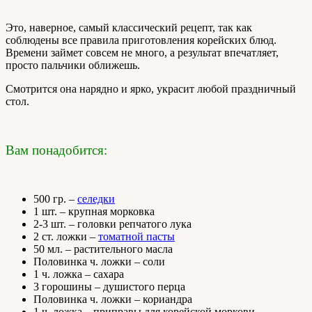
Это, наверное, самый классический рецепт, так как
соблюдены все правила приготовления корейских блюд.
Времени займет совсем не много, а результат впечатляет,
просто пальчики оближешь.
Смотрится она нарядно и ярко, украсит любой праздничный
стол.
Вам понадобится:
500 гр. –
селедки
1 шт. – крупная морковка
2-3 шт. – головки репчатого лука
2 ст. ложки –
томатной пасты
50 мл. – растительного масла
Половинка ч. ложки – соли
1 ч. ложка – сахара
3 горошины – душистого перца
Половинка ч. ложки – кориандра
1 ч. ложка – приправы для корейской моркови