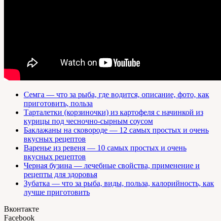
Семга — что за рыба, где водится, описание, фото, как
приготовить, польза
Тарталетки (корзиночки) из картофеля с начинкой из
курицы под чесночно-сырным соусом
Баклажаны на сковороде — 12 самых простых и очень
вкусных рецептов
Варенье из ревеня — 10 самых простых и очень
вкусных рецептов
Черная бузина — лечебные свойства, применение и
рецепты для здоровья
Зубатка — что за рыба, виды, польза, калорийность, как
лучше приготовить
Вконтакте
Facebook