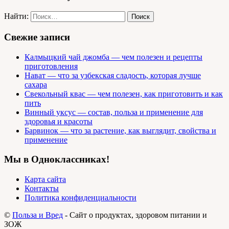
Найти:
Свежие записи
Калмыцкий чай джомба — чем полезен и рецепты
приготовления
Нават — что за узбекская сладость, которая лучше
сахара
Свекольный квас — чем полезен, как приготовить и как
пить
Винный уксус — состав, польза и применение для
здоровья и красоты
Барвинок — что за растение, как выглядит, свойства и
применение
Мы в Одноклассниках!
Карта сайта
Контакты
Политика конфиденциальности
©
Польза и Вред
- Сайт о продуктах, здоровом питании и
ЗОЖ