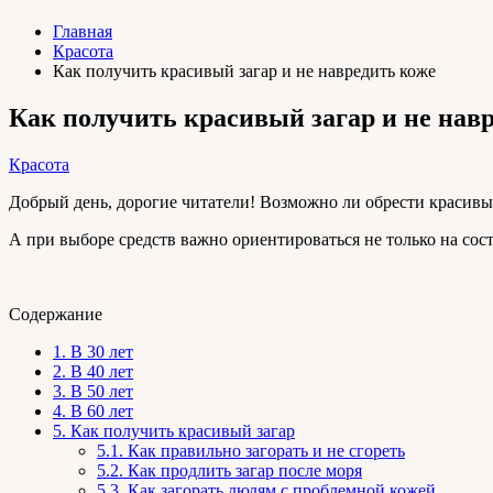
Главная
Красота
Как получить красивый загар и не навредить коже
Как получить красивый загар и не нав
Красота
Добрый день, дорогие читатели! Возможно ли обрести красивый
А при выборе средств важно ориентироваться не только на сост
Содержание
1.
В 30 лет
2.
В 40 лет
3.
В 50 лет
4.
В 60 лет
5.
Как получить красивый загар
5.1.
Как правильно загорать и не сгореть
5.2.
Как продлить загар после моря
5.3.
Как загорать людям с проблемной кожей