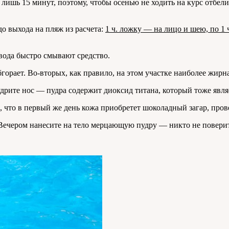
го лишь 15 минут, поэтому, чтобы осенью не ходить на курс о
о выхода на пляж из расчета:
1 ч. ложку — на лицо и шею, по 1 ч
 вода быстро смывают средство.
бгорает. Во-вторых, как правило, на этом участке наиболее жир
дрите нос — пудра содержит диоксид титана, который тоже явл
, что в первый же день кожа приобретет шоколадный загар, прове
. Вечером нанесите на тело мерцающую пудру — никто не поверит