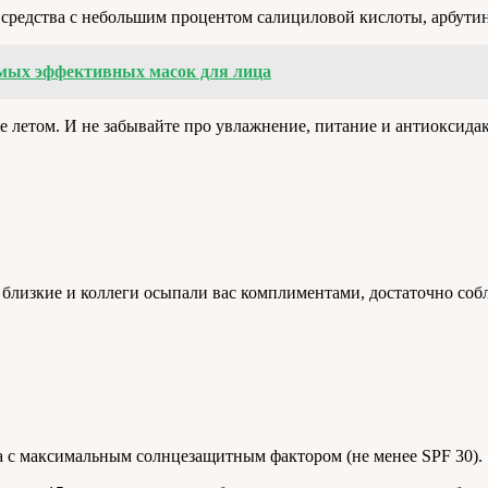
 средства с небольшим процентом салициловой кислоты, арбути
амых эффективных масок для лица
е летом. И не забывайте про увлажнение, питание и антиоксида
близкие и коллеги осыпали вас комплиментами, достаточно собл
ла с максимальным солнцезащитным фактором (не менее SPF 30).