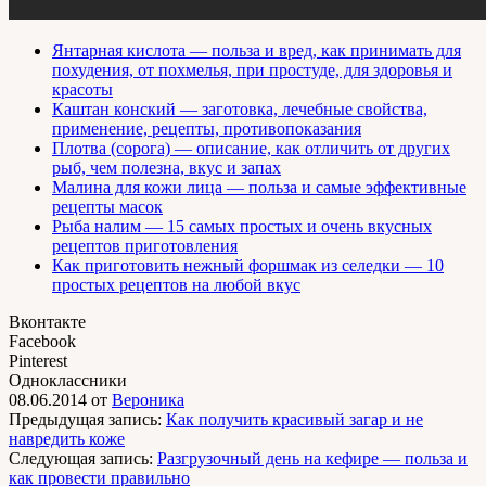
Янтарная кислота — польза и вред, как принимать для
похудения, от похмелья, при простуде, для здоровья и
красоты
Каштан конский — заготовка, лечебные свойства,
применение, рецепты, противопоказания
Плотва (сорога) — описание, как отличить от других
рыб, чем полезна, вкус и запах
Малина для кожи лица — польза и самые эффективные
рецепты масок
Рыба налим — 15 самых простых и очень вкусных
рецептов приготовления
Как приготовить нежный форшмак из селедки — 10
простых рецептов на любой вкус
Вконтакте
Facebook
Pinterest
Одноклассники
08.06.2014
от
Вероника
Предыдущая запись:
Как получить красивый загар и не
навредить коже
Следующая запись:
Разгрузочный день на кефире — польза и
как провести правильно