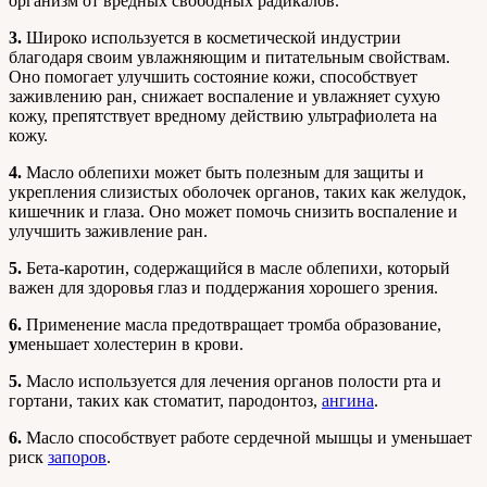
организм от вредных свободных радикалов.
3.
Широко используется в косметической индустрии
благодаря своим увлажняющим и питательным свойствам.
Оно помогает улучшить состояние кожи, способствует
заживлению ран, снижает воспаление и увлажняет сухую
кожу, препятствует вредному действию ультрафиолета на
кожу.
4.
Масло облепихи может быть полезным для защиты и
укрепления слизистых оболочек органов, таких как желудок,
кишечник и глаза. Оно может помочь снизить воспаление и
улучшить заживление ран.
5.
Бета-каротин, содержащийся в масле облепихи, который
важен для здоровья глаз и поддержания хорошего зрения.
6.
Применение масла предотвращает тромба образование,
у
меньшает холестерин в крови.
5.
Масло используется для лечения органов полости рта и
гортани, таких как стоматит, пародонтоз,
ангина
.
6.
Масло способствует работе сердечной мышцы и уменьшает
риск
запоров
.