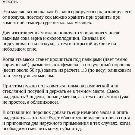
мякоти.
Эта масляная пленка как бы консервируется сок, изолируя его
от воздуха, поэтому сок можно хранить при хранить при
комнатной температуре несколько месяцев.
Для изготовления масла используются оставшиеся после
выжима сока зерна и околоплодники. Сначала их
подсушивают на воздухе, затем в открытой духовке на
небольшом огне.
Когда эта масса станет крошиться под пальцами (цвет темно-
коричневый), размолоть в кофемолке, а полученный порошок
(весит около 50 гр.) залить из расчета 1:3 (по весу) оливковым
или кукурузным маслом.
При этом нужно пользоваться только керамической или
стеклянной посудой и держать ее в темном месте. Смесь
выдержать 3 недели, почаще мешая, а затем слить масло (уже
не простое, а облепиховое).
В оставшийся порошок добавить еще немного масла и опять
выдержать — это уже будет облепиховое масло второго сорта
и пригодится для наружного применения в тех случаях, когда
необходимо смягчить кожу, губы и т.д.