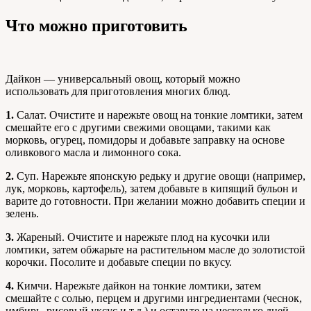
Что можно приготовить
Дайкон — универсальный овощ, который можно
использовать для приготовления многих блюд.
1.
Салат. Очистите и нарежьте овощ на тонкие ломтики, затем
смешайте его с другими свежими овощами, такими как
морковь, огурец, помидоры и добавьте заправку на основе
оливкового масла и лимонного сока.
2.
Суп. Нарежьте японскую редьку и другие овощи (например,
лук, морковь, картофель), затем добавьте в кипящий бульон и
варите до готовности. При желании можно добавить специи и
зелень.
3.
Жареный. Очистите и нарежьте плод на кусочки или
ломтики, затем обжарьте на растительном масле до золотистой
корочки. Посолите и добавьте специи по вкусу.
4.
Кимчи. Нарежьте дайкон на тонкие ломтики, затем
смешайте с солью, перцем и другими ингредиентами (чеснок,
имбирь, рисовый уксус и т.д.) и оставьте на несколько дней