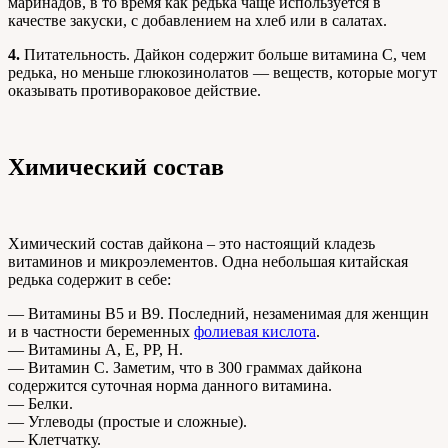
маринадов, в то время как редька чаще используется в
качестве закуски, с добавлением на хлеб или в салатах.
4.
Питательность. Дайкон содержит больше витамина С, чем
редька, но меньше глюкозинолатов — веществ, которые могут
оказывать противораковое действие.
Химический состав
Химический состав дайкона – это настоящий кладезь
витаминов и микроэлементов. Одна небольшая китайская
редька содержит в себе:
— Витамины В5 и В9. Последний, незаменимая для женщин
и в частности беременных
фолиевая кислота
.
— Витамины А, Е, РР, Н.
— Витамин С. Заметим, что в 300 граммах дайкона
содержится суточная норма данного витамина.
— Белки.
— Углеводы (простые и сложные).
— Клетчатку.