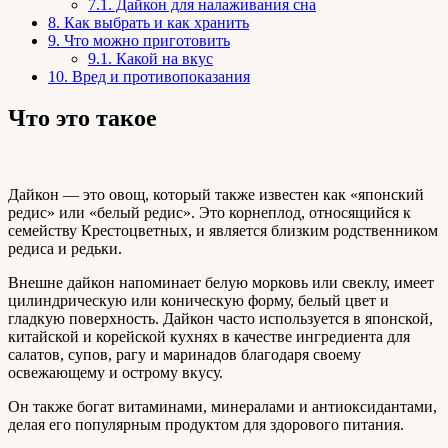
7.1.
Дайкон для налаживания сна
8.
Как выбрать и как хранить
9.
Что можно приготовить
9.1.
Какой на вкус
10.
Вред и противопоказания
Что это такое
Дайкон — это овощ, который также известен как «японский
редис» или «белый редис». Это корнеплод, относящийся к
семейству Крестоцветных, и является близким родственником
редиса и редьки.
Внешне дайкон напоминает белую морковь или свеклу, имеет
цилиндрическую или коническую форму, белый цвет и
гладкую поверхность. Дайкон часто используется в японской,
китайской и корейской кухнях в качестве ингредиента для
салатов, супов, рагу и маринадов благодаря своему
освежающему и острому вкусу.
Он также богат витаминами, минералами и антиоксидантами,
делая его популярным продуктом для здорового питания.