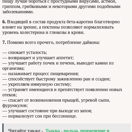
пищу лучше бороться с простудными вирусами, астмой,
гриппом, грибковыми и некоторыми другими подобными
заболеваниями.
6.
Входящий в состав продукта бета-каротин благотворно
влияет на зрение, а пектины позволяют нормализовать
уровень холестерина и глюкозы в крови.
7.
Помимо всего прочего, потребление дайкона:
— снижает усталость;
— возвращает и улучшает аппетит;
— улучшает работу почек и печени, выводит камни из
организма;
— налаживает процесс пищеварения;
— способствует быстрому заживлению ран и ссадин;
— укрепляем иммунную систему;
— устраняет имеющиеся и препятствует появлению новых
отеков;
— спасает от возникновения прыщей, угревой сыпи,
фурункулов;
— улучшает состояние при выходе из запоя;
— нормализует сон при бессоннице.
Читайте также -
Тыква - польза, применение и