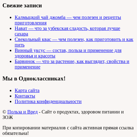
Свежие записи
Калмыцкий чай джомба — чем полезен и рецепты
приготовления
Нават — что за узбекская сладость, которая лучше
сахара
Свекольный квас — чем полезен, как приготовить и как
пить
Винный уксус — состав, польза и применение для
здоровья и красоты
Барвинок — что за растение, как выглядит, свойства и
применение
Мы в Одноклассниках!
Карта сайта
Контакты
Политика конфиденциальности
©
Польза и Вред
- Сайт о продуктах, здоровом питании и
ЗОЖ
При копировании материалов с сайта активная прямая ссылка
обязательна!