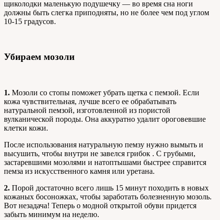
щиколодки маленькую подушечку — во время сна ноги
должны быть слегка приподняты, но не более чем под углом
10-15 градусов.
Убираем мозоли
1.
Мозоли со стопы поможет убрать щетка с пемзой. Если
кожа чувствительная, лучше всего ее обрабатывать
натуральной пемзой, изготовленной из пористой
вулканической породы. Она аккуратно удалит ороговевшие
клетки кожи.
После использования натуральную пемзу нужно вымыть и
высушить, чтобы внутри не завелся грибок . С грубыми,
застаревшими мозолями и натоптышами быстрее справится
пемза из искусственного камня или уретана.
2.
Порой достаточно всего лишь 15 минут походить в новых
кожаных босоножках, чтобы заработать болезненную мозоль.
Вот незадача! Теперь о модной открытой обуви придется
забыть минимум на неделю.