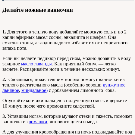
Делайте ножные ванночки
1.
Для этого в теплую воду добавляйте морскую соль и по 2
капли эфирных масел сосны, эвкалипта и шалфея. Она
смягчит стопы, а заодно надолго избавит их от неприятного
запаха пота.
Если вы делаете педикюр перед сном, можно добавить в воду
эфирное
масло лаванды
. Как приятный бонус — легко
заснете. Распаривайте ноги в течение нескольких минут.
2.
Слоящимся, пожелтевшим ногтям помогут ванночки из
теплого растительного масла (особенно хороши
кунжутное
,
льняное
,
миндальное
)
с добавлением лимонного сока.
Опускайте кончики пальцев в полученную смесь и держите
10 минут, после чего промокните салфеткой.
3.
Уставшим ногам, которые мучают отеки и тяжесть, поможет
ванночка из
ромашки
, липового цвета и меда.
А для улучшения кровообращения на ночь подкладывайте под