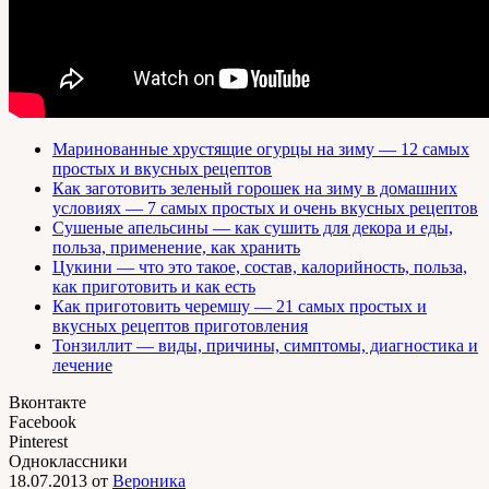
Маринованные хрустящие огурцы на зиму — 12 самых
простых и вкусных рецептов
Как заготовить зеленый горошек на зиму в домашних
условиях — 7 самых простых и очень вкусных рецептов
Сушеные апельсины — как сушить для декора и еды,
польза, применение, как хранить
Цукини — что это такое, состав, калорийность, польза,
как приготовить и как есть
Как приготовить черемшу — 21 самых простых и
вкусных рецептов приготовления
Тонзиллит — виды, причины, симптомы, диагностика и
лечение
Вконтакте
Facebook
Pinterest
Одноклассники
18.07.2013
от
Вероника