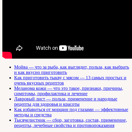
Мойва — что за рыба, как выглядит, польза, как выбрать
и как вкусно приготовить
Как приготовить тыкву с мясом — 13 самых простых и
очень вкусных рецептов
Меланома кожи — что это такое, признаки, причины,
симптомы, профилактика и лечение
Лавровый лист — польза, применение и народные
рецепты для здоровья и красоты
Как избавиться от морщин под глазами — эффективные
методы и средства
Тысячелистник — сбор, заготовка, состав, применение,
рецепты, лечебные свойства и противопоказания