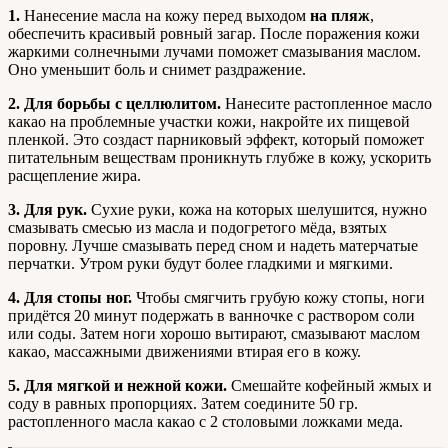
1.
Нанесение масла на кожу перед выходом
на пляж
,
обеспечить красивый ровный загар. После поражения кожи
жаркими солнечными лучами поможет смазывания маслом.
Оно уменьшит боль и снимет раздражение.
2. Для борьбы с целлюлитом.
Нанесите растопленное масло
какао на проблемные участки кожи, накройте их пищевой
пленкой. Это создаст парниковый эффект, который поможет
питательным веществам проникнуть глубже в кожу, ускорить
расщепление жира.
3. Для рук.
Сухие руки, кожа на которых шелушится, нужно
смазывать смесью из масла и подогретого мёда, взятых
поровну. Лучше смазывать перед сном и надеть матерчатые
перчатки. Утром руки будут более гладкими и мягкими.
4. Для стопы ног.
Чтобы смягчить грубую кожу стопы, ноги
придётся 20 минут подержать в ванночке с раствором соли
или соды. Затем ноги хорошо вытирают, смазывают маслом
какао, массажными движениями втирая его в кожу.
5. Для мягкой и нежной кожи.
Смешайте кофейный жмых и
соду в равных пропорциях. Затем соедините 50 гр.
растопленного масла какао с 2 столовыми ложками меда.