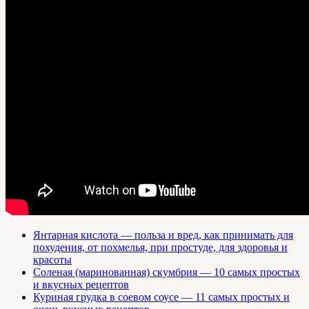
Янтарная кислота — польза и вред, как принимать для
похудения, от похмелья, при простуде, для здоровья и
красоты
Соленая (маринованная) скумбрия — 10 самых простых
и вкусных рецептов
Куриная грудка в соевом соусе — 11 самых простых и