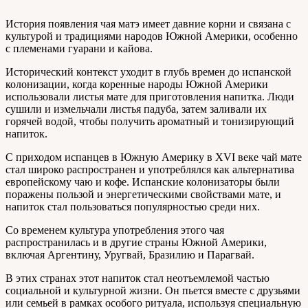
История появления чая матэ имеет давние корни и связана с
культурой и традициями народов Южной Америки, особенно
с племенами гуарани и кайова.
Исторический контекст уходит в глубь времен до испанской
колонизации, когда коренные народы Южной Америки
использовали листья мате для приготовления напитка. Люди
сушили и измельчали листья падуба, затем заливали их
горячей водой, чтобы получить ароматный и тонизирующий
напиток.
С приходом испанцев в Южную Америку в XVI веке чай мате
стал широко распространен и употреблялся как альтернатива
европейскому чаю и кофе. Испанские колонизаторы были
поражены пользой и энергетическими свойствами мате, и
напиток стал пользоваться популярностью среди них.
Со временем культура употребления этого чая
распространилась и в другие страны Южной Америки,
включая Аргентину, Уругвай, Бразилию и Парагвай.
В этих странах этот напиток стал неотъемлемой частью
социальной и культурной жизни. Он пьется вместе с друзьями
или семьей в рамках особого ритуала, используя специальную