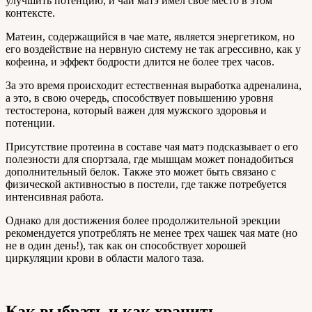
улучшить потенцию, и чай матэ имел свое место в этом
контексте.
Матеин, содержащийся в чае мате, является энергетиком, но
его воздействие на нервную систему не так агрессивно, как у
кофеина, и эффект бодрости длится не более трех часов.
За это время происходит естественная выработка адреналина,
а это, в свою очередь, способствует повышению уровня
тестостерона, который важен для мужского здоровья и
потенции.
Присутствие протеина в составе чая матэ подсказывает о его
полезности для спортзала, где мышцам может понадобиться
дополнительный белок. Также это может быть связано с
физической активностью в постели, где также потребуется
интенсивная работа.
Однако для достижения более продолжительной эрекции
рекомендуется употреблять не менее трех чашек чая мате (но
не в один день!), так как он способствует хорошей
циркуляции крови в области малого таза.
Как выбрать и как хранить