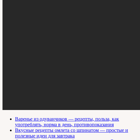
Варенье из одуванчиков — рецепты, польза, как
употреблять, норма в день, противопоказания
Вкусные рецепты омлета со шпинатом — простые и
полезные идеи для завтрака