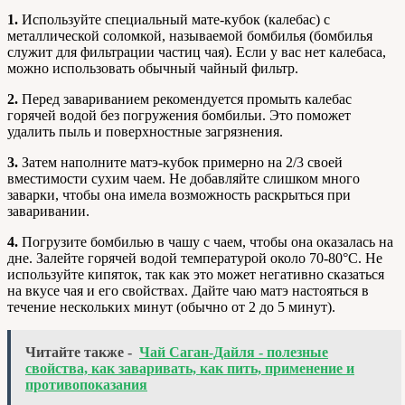
1.
Используйте специальный мате-кубок (калебас) с
металлической соломкой, называемой бомбилья (бомбилья
служит для фильтрации частиц чая). Если у вас нет калебаса,
можно использовать обычный чайный фильтр.
2.
Перед завариванием рекомендуется промыть калебас
горячей водой без погружения бомбильи. Это поможет
удалить пыль и поверхностные загрязнения.
3.
Затем наполните матэ-кубок примерно на 2/3 своей
вместимости сухим чаем. Не добавляйте слишком много
заварки, чтобы она имела возможность раскрыться при
заваривании.
4.
Погрузите бомбилью в чашу с чаем, чтобы она оказалась на
дне. Залейте горячей водой температурой около 70-80°C. Не
используйте кипяток, так как это может негативно сказаться
на вкусе чая и его свойствах. Дайте чаю матэ настояться в
течение нескольких минут (обычно от 2 до 5 минут).
Читайте также -
Чай Саган-Дайля - полезные
свойства, как заваривать, как пить, применение и
противопоказания