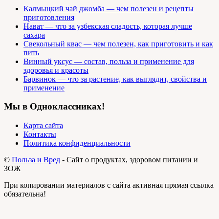
Калмыцкий чай джомба — чем полезен и рецепты
приготовления
Нават — что за узбекская сладость, которая лучше
сахара
Свекольный квас — чем полезен, как приготовить и как
пить
Винный уксус — состав, польза и применение для
здоровья и красоты
Барвинок — что за растение, как выглядит, свойства и
применение
Мы в Одноклассниках!
Карта сайта
Контакты
Политика конфиденциальности
©
Польза и Вред
- Сайт о продуктах, здоровом питании и
ЗОЖ
При копировании материалов с сайта активная прямая ссылка
обязательна!