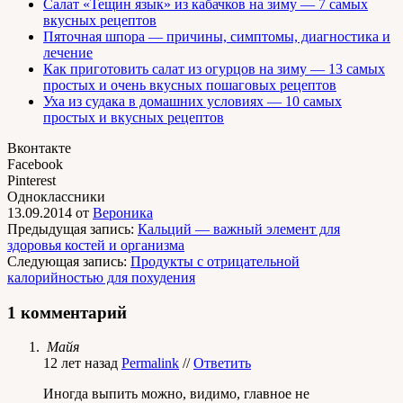
Салат «Тещин язык» из кабачков на зиму — 7 самых
вкусных рецептов
Пяточная шпора — причины, симптомы, диагностика и
лечение
Как приготовить салат из огурцов на зиму — 13 самых
простых и очень вкусных пошаговых рецептов
Уха из судака в домашних условиях — 10 самых
простых и вкусных рецептов
Вконтакте
Facebook
Pinterest
Одноклассники
13.09.2014
от
Вероника
Предыдущая запись:
Кальций — важный элемент для
здоровья костей и организма
Следующая запись:
Продукты с отрицательной
калорийностью для похудения
1 комментарий
Майя
12 лет назад
Permalink
//
Ответить
Иногда выпить можно, видимо, главное не