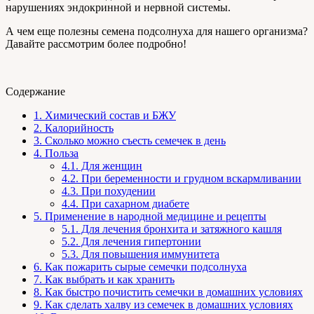
нарушениях эндокринной и нервной системы.
А чем еще полезны семена подсолнуха для нашего организма?
Давайте рассмотрим более подробно!
Содержание
1.
Химический состав и БЖУ
2.
Калорийность
3.
Сколько можно съесть семечек в день
4.
Польза
4.1.
Для женщин
4.2.
При беременности и грудном вскармливании
4.3.
При похудении
4.4.
При сахарном диабете
5.
Применение в народной медицине и рецепты
5.1.
Для лечения бронхита и затяжного кашля
5.2.
Для лечения гипертонии
5.3.
Для повышения иммунитета
6.
Как пожарить сырые семечки подсолнуха
7.
Как выбрать и как хранить
8.
Как быстро почистить семечки в домашних условиях
9.
Как сделать халву из семечек в домашних условиях