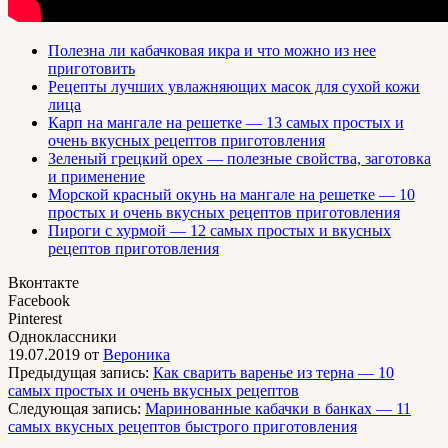
Полезна ли кабачковая икра и что можно из нее
приготовить
Рецепты лучших увлажняющих масок для сухой кожи
лица
Карп на мангале на решетке — 13 самых простых и
очень вкусных рецептов приготовления
Зеленый грецкий орех — полезные свойства, заготовка
и применение
Морской красный окунь на мангале на решетке — 10
простых и очень вкусных рецептов приготовления
Пироги с хурмой — 12 самых простых и вкусных
рецептов приготовления
Вконтакте
Facebook
Pinterest
Одноклассники
19.07.2019
от
Вероника
Предыдущая запись:
Как сварить варенье из терна — 10
самых простых и очень вкусных рецептов
Следующая запись:
Маринованные кабачки в банках — 11
самых вкусных рецептов быстрого приготовления