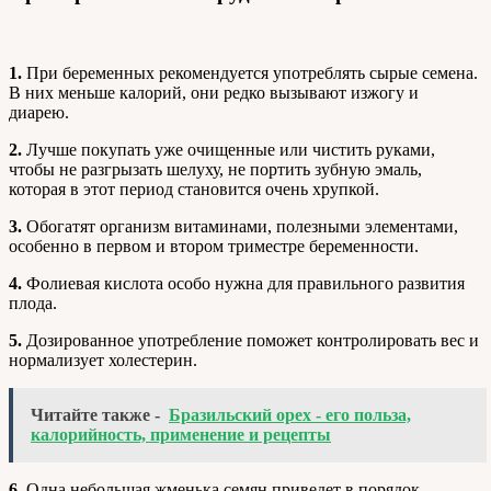
1.
При беременных рекомендуется употреблять сырые семена.
В них меньше калорий, они редко вызывают изжогу и
диарею.
2.
Лучше покупать уже очищенные или чистить руками,
чтобы не разгрызать шелуху, не портить зубную эмаль,
которая в этот период становится очень хрупкой.
3.
Обогатят организм витаминами, полезными элементами,
особенно в первом и втором триместре беременности.
4.
Фолиевая кислота особо нужна для правильного развития
плода.
5.
Дозированное употребление поможет контролировать вес и
нормализует холестерин.
Читайте также -
Бразильский орех - его польза,
калорийность, применение и рецепты
6.
Одна небольшая жменька семян приведет в порядок