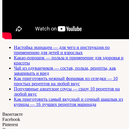
Настойка эхинацеи — для чего и инструкция по
применению для детей и взрослых
Какао-порошок — польза и применение для здоровья и
красоты
Чай из одуванчиков — состав, польза, рецепты, как
заваривать и вред
Как приготовить нежный форшмак из селедки — 10
простых рецептов на любой вкус
Популярные азиатские соусы — сразу 10 рецептов на
любой вкус
Как приготовить самый вкусный и сочный шашлык из
курицы — 16 лучших рецептов маринада
Вконтакте
Facebook
Pinterest