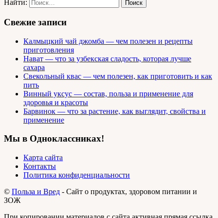
Найти:
Свежие записи
Калмыцкий чай джомба — чем полезен и рецепты
приготовления
Нават — что за узбекская сладость, которая лучше
сахара
Свекольный квас — чем полезен, как приготовить и как
пить
Винный уксус — состав, польза и применение для
здоровья и красоты
Барвинок — что за растение, как выглядит, свойства и
применение
Мы в Одноклассниках!
Карта сайта
Контакты
Политика конфиденциальности
©
Польза и Вред
- Сайт о продуктах, здоровом питании и
ЗОЖ
При копировании материалов с сайта активная прямая ссылка