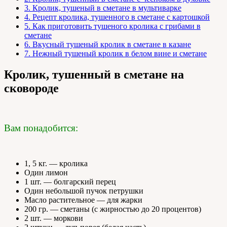
3.
Кролик, тушеный в сметане в мультиварке
4.
Рецепт кролика, тушенного в сметане с картошкой
5.
Как приготовить тушеного кролика с грибами в
сметане
6.
Вкусный тушеный кролик в сметане в казане
7.
Нежный тушеный кролик в белом вине и сметане
Кролик, тушенный в сметане на
сковороде
Вам понадобится:
1, 5 кг. — кролика
Один лимон
1 шт. — болгарский перец
Один небольшой пучок петрушки
Масло растительное — для жарки
200 гр. — сметаны (с жирностью до 20 процентов)
2 шт. — моркови