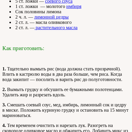
5 ст. ложки —
соевого соуса
1 ст. ложки — молотого
имбиря
Сок половины лимона
2 ч. л. —
лимонной цедры
2 ст. л. — масла оливкового
2 ст. л. —
растительного масла
Как приготовить:
1.
Тщательно вымыть рис (вода должна стать прозрачной).
Влить в кастрюлю воды в два раза больше, чем риса. Когда
вода закипит — посолить и варить рис до полуготовности.
2.
Вымыть грудку и обсушить ее бумажными полотенцами.
Удалить жир и разрезать вдоль.
3.
Смешать соевый соус, мед, имбирь, лимонный сок и цедру
в миске. Положить куриную грудку и остановить на 15 минут
мариноваться.
4.
Тем временем очистить и нарезать лук. Разогреть на
сковороде оливковое масло и обжарить его. Добавить микс из