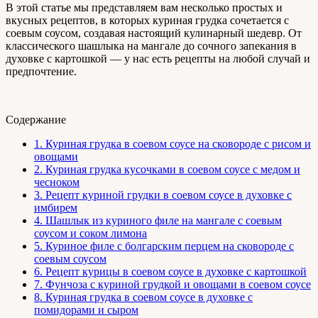
В этой статье мы представляем вам несколько простых и
вкусных рецептов, в которых куриная грудка сочетается с
соевым соусом, создавая настоящий кулинарный шедевр. От
классического шашлыка на мангале до сочного запекания в
духовке с картошкой — у нас есть рецепты на любой случай и
предпочтение.
Содержание
1.
Куриная грудка в соевом соусе на сковороде с рисом и
овощами
2.
Куриная грудка кусочками в соевом соусе с медом и
чесноком
3.
Рецепт куриной грудки в соевом соусе в духовке с
имбирем
4.
Шашлык из куриного филе на мангале с соевым
соусом и соком лимона
5.
Куриное филе с болгарским перцем на сковороде с
соевым соусом
6.
Рецепт курицы в соевом соусе в духовке с картошкой
7.
Фунчоза с куриной грудкой и овощами в соевом соусе
8.
Куриная грудка в соевом соусе в духовке с
помидорами и сыром