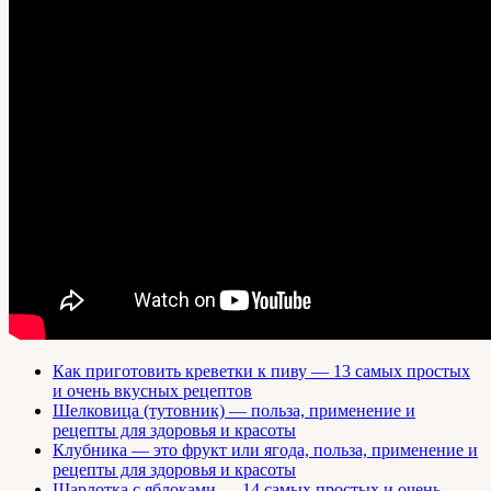
Как приготовить креветки к пиву — 13 самых простых
и очень вкусных рецептов
Шелковица (тутовник) — польза, применение и
рецепты для здоровья и красоты
Клубника — это фрукт или ягода, польза, применение и
рецепты для здоровья и красоты
Шарлотка с яблоками — 14 самых простых и очень