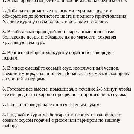
1.
В сковороде разогрейте оливковое масло на среднем огне.
2.
Добавьте нарезанные полосками куриные грудки и
обжарьте их до золотистого цвета и полного приготовления.
Удалите курицу из сковороды и оставьте в стороне.
3.
В той же сковороде добавьте нарезанные полосками
болгарские перцы и обжарьте их до мягкости, сохраняя
хрустящую текстуру.
4.
Верните обжаренную курицу обратно в сковороду к
перцам.
5.
В миске смешайте соевый соус, измельченный чеснок,
свежий имбирь, соль и перец. Добавьте эту смесь в сковороду
с курицей и перцами.
6.
Готовьте все вместе, помешивая, в течение 2-3 минут, чтобы
все ингредиенты хорошо прогрелись и пропитались соусом.
7.
Посыпьте блюдо нарезанным зеленым луком.
8.
Подавайте курицу с болгарским перцем на сковороде с
соевым соусом горячей с рисом или гарниром по вашему
выбору.