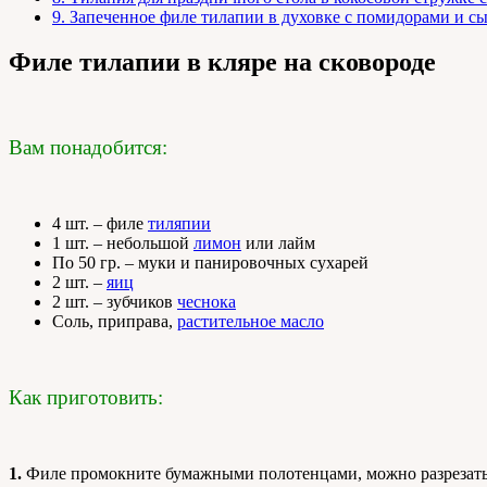
9.
Запеченное филе тилапии в духовке с помидорами и с
Филе тилапии в кляре на сковороде
Вам понадобится:
4 шт. – филе
тиляпии
1 шт. – небольшой
лимон
или лайм
По 50 гр. – муки и панировочных сухарей
2 шт. –
яиц
2 шт. – зубчиков
чеснока
Соль, приправа,
растительное масло
Как приготовить:
1.
Филе промокните бумажными полотенцами, можно разрезать 