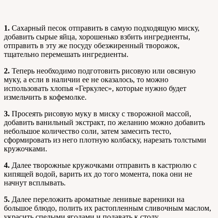
1.
Сахарный песок отправить в самую подходящую миску,
добавить сырые яйца, хорошенько взбить ингредиенты,
отправить в эту же посуду обезжиренный творожок,
тщательно перемешать ингредиенты.
2.
Теперь необходимо подготовить рисовую или овсяную
муку, а если в наличии ее не оказалось, то можно
использовать хлопья «Геркулес», которые нужно будет
измельчить в кофемолке.
3.
Просеять рисовую муку в миску с творожной массой,
добавить ванильный экстракт, по желанию можно добавить
небольшое количество соли, затем замесить тесто,
сформировать из него плотную колбаску, нарезать толстыми
кружочками.
4.
Далее творожные кружочками отправить в кастрюлю с
кипящей водой, варить их до того момента, пока они не
начнут всплывать.
5.
Далее переложить ароматные ленивые вареники на
большое блюдо, полить их растопленным сливочным маслом,
украсить спелыми ягодами и подавать к столу.