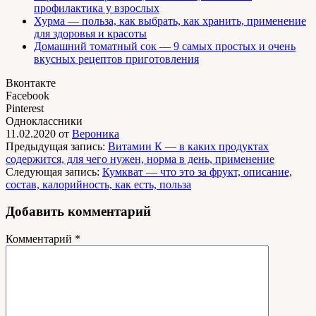
профилактика у взрослых
Хурма — польза, как выбрать, как хранить, применение
для здоровья и красоты
Домашний томатный сок — 9 самых простых и очень
вкусных рецептов приготовления
Вконтакте
Facebook
Pinterest
Одноклассники
11.02.2020
от
Вероника
Предыдущая запись:
Витамин К — в каких продуктах
содержится, для чего нужен, норма в день, применение
Следующая запись:
Кумкват — что это за фрукт, описание,
состав, калорийность, как есть, польза
Добавить комментарий
Комментарий
*