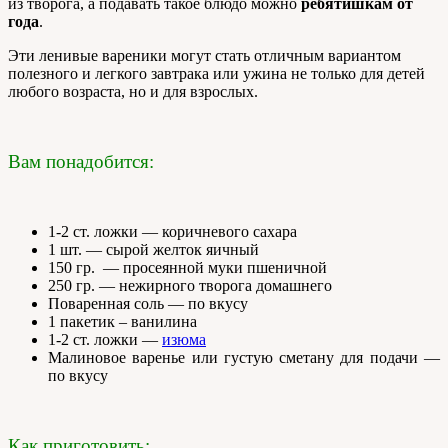
из творога, а подавать такое блюдо можно
ребятишкам от
года
.
Эти ленивые вареники могут стать отличным вариантом
полезного и легкого завтрака или ужина не только для детей
любого возраста, но и для взрослых.
Вам понадобится:
1-2 ст. ложки — коричневого сахара
1 шт. — сырой желток яичный
150 гр. — просеянной муки пшеничной
250 гр. — нежирного творога домашнего
Поваренная соль — по вкусу
1 пакетик – ванилина
1-2 ст. ложки —
изюма
Малиновое варенье или густую сметану для подачи —
по вкусу
Как приготовить: