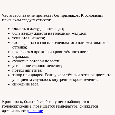
Часто заболевание протекает без признаков. К основным
признакам следует отнести:
тяжесть в желудке после еды;
боль вверху живота на голодный желудок;
тошнота и изжога;
частая рвота со слизью зеленоватого или желтоватого
оттенка;
появляются прожилки крови тёмного цвета;
отрыжка;
сухость в ротовой полости;
усиленное слюноотделение;
потеря аппетита;
запор или диарея. Если у кала тёмный оттенок цвета, то
у пациента случилось внутреннее кровотечение;
снижение веса.
Кроме того, больной слабеет, у него наблюдается
головокружение, повышается температура, снижается
артериальное
давление
.