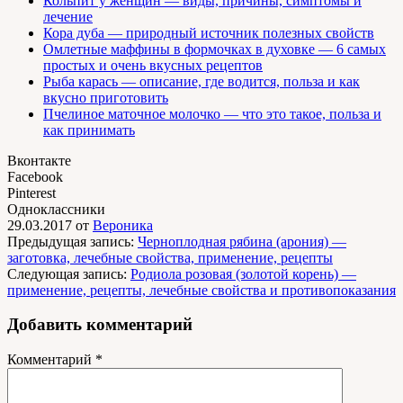
Кольпит у женщин — виды, причины, симптомы и
лечение
Кора дуба — природный источник полезных свойств
Омлетные маффины в формочках в духовке — 6 самых
простых и очень вкусных рецептов
Рыба карась — описание, где водится, польза и как
вкусно приготовить
Пчелиное маточное молочко — что это такое, польза и
как принимать
Вконтакте
Facebook
Pinterest
Одноклассники
29.03.2017
от
Вероника
Предыдущая запись:
Черноплодная рябина (арония) —
заготовка, лечебные свойства, применение, рецепты
Следующая запись:
Родиола розовая (золотой корень) —
применение, рецепты, лечебные свойства и противопоказания
Добавить комментарий
Комментарий
*