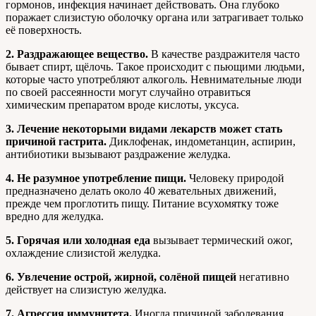
гормонов, инфекция начинает действовать. Она глубоко
поражает слизистую оболочку органа или затрагивает только
её поверхность.
2. Раздражающее вещество.
В качестве раздражителя часто
бывает спирт, щёлочь. Такое происходит с пьющими людьми,
которые часто употребляют алкоголь. Невнимательные люди
по своей рассеянности могут случайно отравиться
химическим препаратом вроде кислоты, уксуса.
3. Лечение некоторыми видами лекарств может стать
причиной гастрита.
Диклофенак, индометанцин, аспирин,
антибиотики вызывают раздражение желудка.
4. Не разумное употребление пищи.
Человеку природой
предназначено делать около 40 жевательных движений,
прежде чем проглотить пищу. Питание всухомятку тоже
вредно для желудка.
5. Горячая или холодная еда
вызывает термический ожог,
охлаждение слизистой желудка.
6. Увлечение острой, жирной, солёной пищей
негативно
действует на слизистую желудка.
7. Агрессия иммунитета.
Иногда причиной заболевания