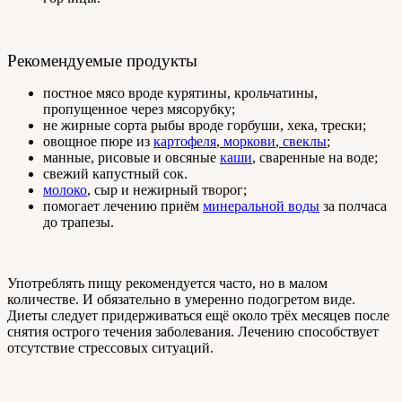
Рекомендуемые продукты
постное мясо вроде курятины, крольчатины,
пропущенное через мясорубку;
не жирные сорта рыбы вроде горбуши, хека, трески;
овощное пюре из
картофеля
,
моркови
,
свеклы
;
манные, рисовые и овсяные
каши
,
сваренные на воде;
свежий капустный сок.
молоко
,
сыр и нежирный творог;
помогает лечению приём
минеральной воды
за полчаса
до трапезы.
Употреблять пищу рекомендуется часто, но в малом
количестве. И обязательно в умеренно подогретом виде.
Диеты следует придерживаться ещё около трёх месяцев после
снятия острого течения заболевания. Лечению способствует
отсутствие стрессовых ситуаций.