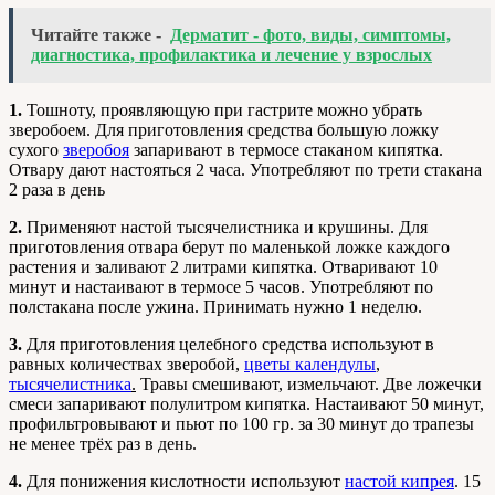
Читайте также -
Дерматит - фото, виды, симптомы,
диагностика, профилактика и лечение у взрослых
1.
Тошноту, проявляющую при гастрите можно убрать
зверобоем. Для приготовления средства большую ложку
сухого
зверобоя
запаривают в термосе стаканом кипятка.
Отвару дают настояться 2 часа. Употребляют по трети стакана
2 раза в день
2.
Применяют настой тысячелистника и крушины. Для
приготовления отвара берут по маленькой ложке каждого
растения и заливают 2 литрами кипятка. Отваривают 10
минут и настаивают в термосе 5 часов. Употребляют по
полстакана после ужина. Принимать нужно 1 неделю.
3.
Для приготовления целебного средства используют в
равных количествах зверобой,
цветы календулы
,
тысячелистника
.
Травы смешивают, измельчают. Две ложечки
смеси запаривают полулитром кипятка. Настаивают 50 минут,
профильтровывают и пьют по 100 гр. за 30 минут до трапезы
не менее трёх раз в день.
4.
Для понижения кислотности используют
настой кипрея
. 15