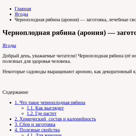
Главная
Ягоды
Черноплодная рябина (арония) — заготовка, лечебные св
Черноплодная рябина (арония) — загот
Ягоды
Добрый день, уважаемые читатели! Черноплодная рябина (её и
полезных для здоровья человека.
Некоторые садоводы выращивают аронию, как декоративный ку
Содержание
1.
Что такое черноплодная рябина
1.1.
Как выглядит
1.2.
Где растет
2.
Химический состав и калорийность
3.
Сбор и заготовка
4.
Полезные свойства
4.1.
Для женщин