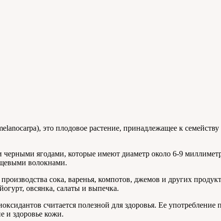
melanocarpa), это плодовое растение, принадлежащее к семейству
 черными ягодами, которые имеют диаметр около 6-9 миллиметр
ищевыми волокнами.
оизводства сока, варенья, компотов, джемов и других продукт
огурт, овсянка, салаты и выпечка.
иоксидантов считается полезной для здоровья. Ее употребление
е и здоровье кожи.