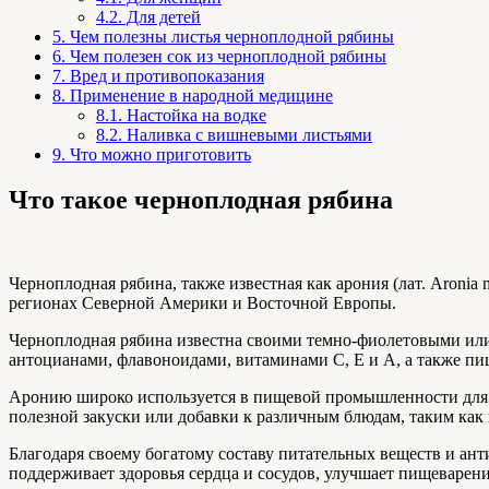
4.2.
Для детей
5.
Чем полезны листья черноплодной рябины
6.
Чем полезен сок из черноплодной рябины
7.
Вред и противопоказания
8.
Применение в народной медицине
8.1.
Настойка на водке
8.2.
Наливка с вишневыми листьями
9.
Что можно приготовить
Что такое черноплодная рябина
Черноплодная рябина, также известная как арония (лат. Aronia 
регионах Северной Америки и Восточной Европы.
Черноплодная рябина известна своими темно-фиолетовыми или
антоцианами, флавоноидами, витаминами C, E и А, а также п
Аронию широко используется в пищевой промышленности для пр
полезной закуски или добавки к различным блюдам, таким как й
Благодаря своему богатому составу питательных веществ и ант
поддерживает здоровья сердца и сосудов, улучшает пищеварени