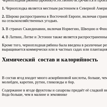
Черноплодная рябина (арония) естественно встречается и про
1.
Черноплодка является местным растением в Северной Америк
2.
Широко распространена в Восточной Европе, включая страны,
на сельскохозяйственных угодьях.
3.
В странах Скандинавии, включая Норвегию, Швецию и Финлян
4.
В Латвии, Литве и Эстонии также является распространенным 
Кроме того, черноплодная рябина была введена в различные ре
выращивается коммерчески или в частных садах или плантация
Химический состав и калорийность
В состав ягод входит много аскорбиновой кислоты, больше, че
молибден, каротин, рутин, гликозиды и бор.
Содержание в ягоде фруктозы и сахарозы придаёт её сладкий в
йода больше, чем в малине и землянике