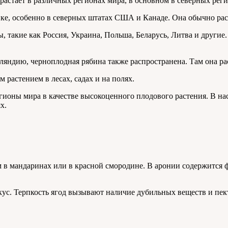
израстает в различных регионах мира, в основном в северных р
е, особенно в северных штатах США и Канаде. Она обычно раст
 такие как Россия, Украина, Польша, Беларусь, Литва и другие.
дию, черноплодная рябина также распространена. Там она рас
растением в лесах, садах и на полях.
гионы мира в качестве высокоценного плодового растения. В нас
х.
м в мандаринах или в красной смородине. В аронии содержится ф
кус. Терпкость ягод вызывают наличие дубильных веществ и пект