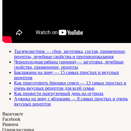
Тысячелистник — сбор, заготовка, состав, применение,
рецепты, лечебные свойства и противопоказания
Черноплодная рябина (арония) — заготовка, лечебные
свойства, применение, рецепты
Баклажаны на зиму — 15 самых простых и вкусных
рецептов
Как приготовить брюшки семги — 13 самых простых и
очень вкусных рецептов для всей семьи
Как провести разгрузочный день на огурцах
Аджика на зиму с яблоками — 8 самых простых и очень
вкусных рецептов
Вконтакте
Facebook
Pinterest
Одноклассники