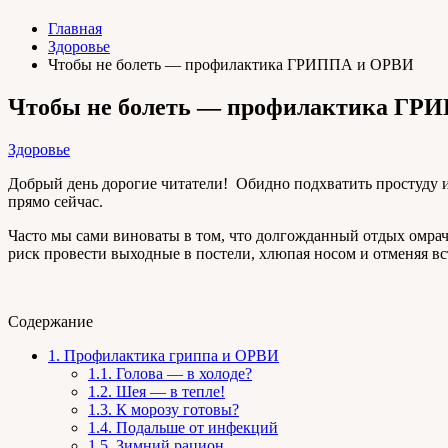
Главная
Здоровье
Чтобы не болеть — профилактика ГРИППА и ОРВИ
Чтобы не болеть — профилактика ГР
Здоровье
Добрый день дорогие читатели! Обидно подхватить простуду и
прямо сейчас.
Часто мы сами виноваты в том, что долгожданный отдых омра
риск провести выходные в постели, хлюпая носом и отменяя вс
Содержание
1.
Профилактика гриппа и ОРВИ
1.1.
Голова — в холоде?
1.2.
Шея — в тепле!
1.3.
К морозу готовы?
1.4.
Подальше от инфекций
1.5.
Зимний рацион