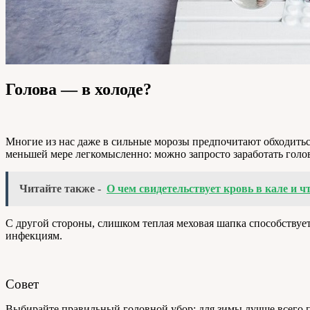
Голова — в холоде?
Многие из нас даже в сильные морозы предпочитают обходитьс
меньшей мере легкомысленно: можно запросто заработать голов
Читайте также -
О чем свидетельствует кровь в кале и ч
С другой стороны, слишком теплая меховая шапка способствуе
инфекциям.
Совет
Выбирайте правильный головной убор: для зимы лучше всего по