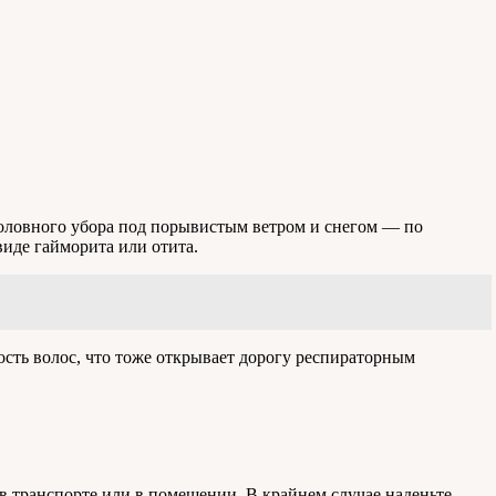
 головного убора под порывистым ветром и снегом — по
виде гайморита или отита.
ость волос, что тоже открывает дорогу респираторным
в транспорте или в помещении. В крайнем случае наденьте