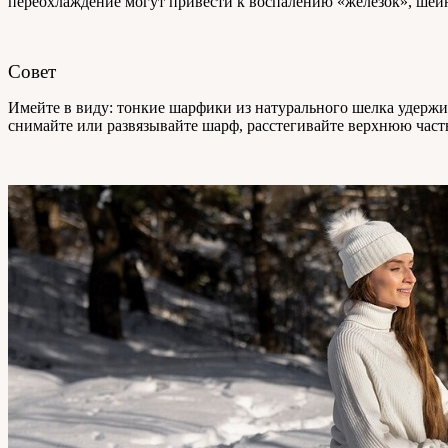
переохлаждение могут привести к воспалению «железок», шейн
Совет
Имейте в виду: тонкие шарфики из натурального шелка удержива
снимайте или развязывайте шарф, расстегивайте верхнюю часть