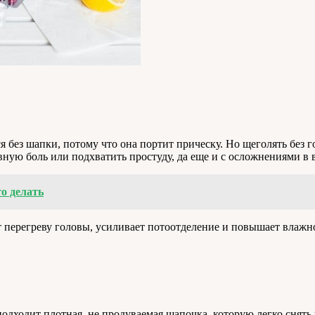
я без шапки, потому что она портит прическу. Но щеголять без
ную боль или подхватить простуду, да еще и с осложнениями в 
то делать
т перегреву головы, усиливает потоотделение и повышает влажн
дходит плотная, не продуваемая шапочка, которую легко снять 