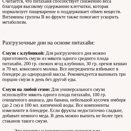
Считается, что питахайя способствует снижению веса
благодаря высокому содержанию клетчатки, которая
нормализует пищеварение и поддерживает обмен веществ.
Витамины группы B во фрукте также помогают ускорить
метаболизм.
Разгрузочные дни на основе питахайи:
Смузи с клубникой:
Для разгрузочного дня можно
приготовить смузи из мякоти одного среднего плода
питахайи, 200 гр. свежих ягод клубники, 30 гр. орехов кешью
и 70 мл. кокосового молока. Все ингредиенты взбивают в
блендере до однородной массы. Рекомендуется выпивать три
порции смузи в день без другой еды.
Смузи на любой сезон:
Для универсального смузи
используйте мякоть одного плода питахайи, 100 гр.
очищенного ананаса, два банана, небольшой кусочек имбиря
(до 2 см) и 100 мл. кипяченой воды. Все компоненты
измельчите в блендере. Если фрукты недостаточно сладкие,
добавьте немного меда. В день можно выпить не более трех
стаканов такого смузи.
Эти рецепты и рекомендации помогут вам