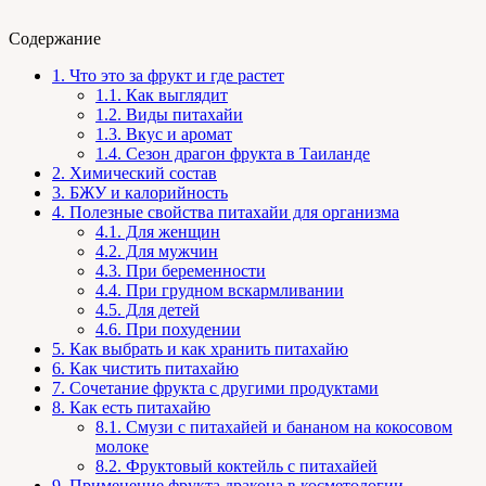
Содержание
1.
Что это за фрукт и где растет
1.1.
Как выглядит
1.2.
Виды питахайи
1.3.
Вкус и аромат
1.4.
Сезон драгон фрукта в Таиланде
2.
Химический состав
3.
БЖУ и калорийность
4.
Полезные свойства питахайи для организма
4.1.
Для женщин
4.2.
Для мужчин
4.3.
При беременности
4.4.
При грудном вскармливании
4.5.
Для детей
4.6.
При похудении
5.
Как выбрать и как хранить питахайю
6.
Как чистить питахайю
7.
Сочетание фрукта с другими продуктами
8.
Как есть питахайю
8.1.
Смузи с питахайей и бананом на кокосовом
молоке
8.2.
Фруктовый коктейль с питахайей
9.
Применение фрукта дракона в косметологии