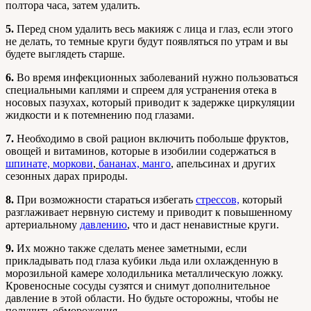
полтора часа, затем удалить.
5.
Перед сном удалить весь макияж с лица и глаз, если этого
не делать, то темные круги будут появляться по утрам и вы
будете выглядеть старше.
6.
Во время инфекционных заболеваний нужно пользоваться
специальными каплями и спреем для устранения отека в
носовых пазухах, который приводит к задержке циркуляции
жидкости и к потемнению под глазами.
7.
Необходимо в свой рацион включить побольше фруктов,
овощей и витаминов, которые в изобилии содержаться в
шпинате,
моркови
,
бананах,
манго
,
апельсинах и других
сезонных дарах природы.
8.
При возможности стараться избегать
стрессов,
который
разглаживает нервную систему и приводит к повышенному
артериальному
давлению
,
что и даст ненавистные круги.
9.
Их можно также сделать менее заметными, если
прикладывать под глаза кубики льда или охлажденную в
морозильной камере холодильника металлическую ложку.
Кровеносные сосуды сузятся и снимут дополнительное
давление в этой области. Но будьте осторожны, чтобы не
получить обморожения.