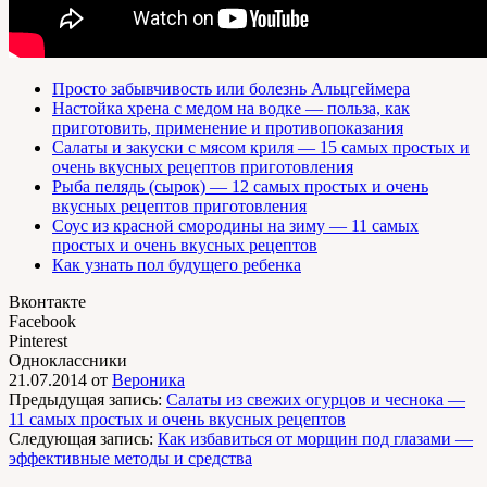
Просто забывчивость или болезнь Альцгеймера
Настойка хрена с медом на водке — польза, как
приготовить, применение и противопоказания
Салаты и закуски с мясом криля — 15 самых простых и
очень вкусных рецептов приготовления
Рыба пелядь (сырок) — 12 самых простых и очень
вкусных рецептов приготовления
Соус из красной смородины на зиму — 11 самых
простых и очень вкусных рецептов
Как узнать пол будущего ребенка
Вконтакте
Facebook
Pinterest
Одноклассники
21.07.2014
от
Вероника
Предыдущая запись:
Салаты из свежих огурцов и чеснока —
11 самых простых и очень вкусных рецептов
Следующая запись:
Как избавиться от морщин под глазами —
эффективные методы и средства