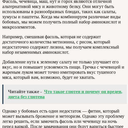
Фасоль, чечевица, маш, нут и горох являются отличной
альтернативой мясу и животному белку. Они могут быть
использованы в разнообразных блюдах, таких как салаты,
хумусы и паштеты. Когда мы комбинируем различные виды
бобовых, мы можем получить полный набор аминокислот и
микроэлементов.
Например, смешивая фасоль, которая не содержит
достаточного количества метионина, с рисом, который
недостаточно содержит лизина, мы получаем комплексный
набор незаменимых аминокислот.
Добавление нута к зеленому салату не только улучшает его
вкус, но и повышает усвояемость пищи. Гречка с чечевицей и
жареным луком может точно имитировать вкус тушеного
мяса, который вам, возможно, будет не хватать.
Читайте также -
Что такое глютен и почему он вреден,
диета без глютена
Однако у бобовых есть один недостаток — фитин, который
может вызывать брожение и метеоризм. Однако эту проблему
легко решить, если замочить фасоль или чечевицу на ночь
перед варкой. После замачивания они будут вариться быстрее