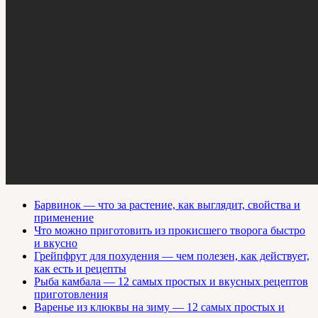
Барвинок — что за растение, как выглядит, свойства и
применение
Что можно приготовить из прокисшего творога быстро
и вкусно
Грейпфрут для похудения — чем полезен, как действует,
как есть и рецепты
Рыба камбала — 12 самых простых и вкусных рецептов
приготовления
Варенье из клюквы на зиму — 12 самых простых и