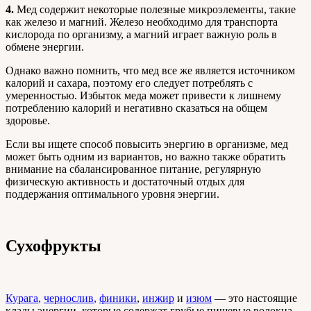
4.
Мед содержит некоторые полезные микроэлементы, такие
как железо и магний. Железо необходимо для транспорта
кислорода по организму, а магний играет важную роль в
обмене энергии.
Однако важно помнить, что мед все же является источником
калорий и сахара, поэтому его следует потреблять с
умеренностью. Избыток меда может привести к лишнему
потреблению калорий и негативно сказаться на общем
здоровье.
Если вы ищете способ повысить энергию в организме, мед
может быть одним из вариантов, но важно также обратить
внимание на сбалансированное питание, регулярную
физическую активность и достаточный отдых для
поддержания оптимального уровня энергии.
Сухофрукты
Курага
,
чернослив
,
финики
,
инжир
и
изюм
— это настоящие
клады энергии, которые содержат грубые пищевые волокна,