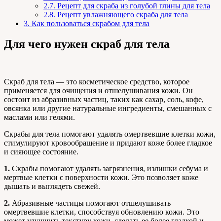
2.7.
Рецепт для скраба из голубой глины для тела
2.8.
Рецепт увлажняющего скраба для тела
3.
Как пользоваться скрабом для тела
Для чего нужен скраб для тела
Скраб для тела — это косметическое средство, которое
применяется для очищения и отшелушивания кожи. Он
состоит из абразивных частиц, таких как сахар, соль, кофе,
овсянка или другие натуральные ингредиенты, смешанных с
маслами или гелями.
Скрабы для тела помогают удалять омертвевшие клетки кожи,
стимулируют кровообращение и придают коже более гладкое
и сияющее состояние.
1.
Скрабы помогают удалять загрязнения, излишки себума и
мертвые клетки с поверхности кожи. Это позволяет коже
дышать и выглядеть свежей.
2.
Абразивные частицы помогают отшелушивать
омертвевшие клетки, способствуя обновлению кожи. Это
может улучшить текстуру кожи, сделать ее более гладкой и