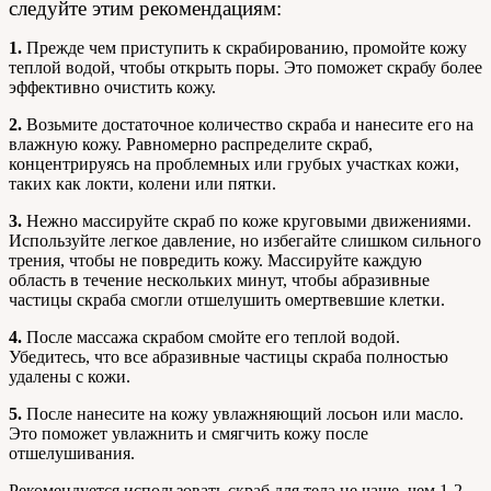
следуйте этим рекомендациям:
1.
Прежде чем приступить к скрабированию, промойте кожу
теплой водой, чтобы открыть поры. Это поможет скрабу более
эффективно очистить кожу.
2.
Возьмите достаточное количество скраба и нанесите его на
влажную кожу. Равномерно распределите скраб,
концентрируясь на проблемных или грубых участках кожи,
таких как локти, колени или пятки.
3.
Нежно массируйте скраб по коже круговыми движениями.
Используйте легкое давление, но избегайте слишком сильного
трения, чтобы не повредить кожу. Массируйте каждую
область в течение нескольких минут, чтобы абразивные
частицы скраба смогли отшелушить омертвевшие клетки.
4.
После массажа скрабом смойте его теплой водой.
Убедитесь, что все абразивные частицы скраба полностью
удалены с кожи.
5.
После нанесите на кожу увлажняющий лосьон или масло.
Это поможет увлажнить и смягчить кожу после
отшелушивания.
Рекомендуется использовать скраб для тела не чаще, чем 1-2