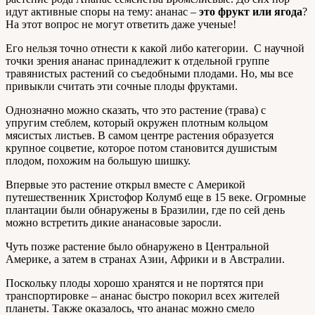
идут активные споры на тему: ананас –
это фрукт или ягода
?
На этот вопрос не могут ответить даже ученые!
Его нельзя точно отнести к какой либо категории. С научной
точки зрения ананас принадлежит к отдельной группе
травянистых растений со съедобными плодами. Но, мы все
привыкли считать эти сочные плоды фруктами.
Однозначно можно сказать, что это растение (трава) с
упругим стеблем, который окружен плотным кольцом
мясистых листьев. В самом центре растения образуется
крупное соцветие, которое потом становится душистым
плодом, похожим на большую шишку.
Впервые это растение открыл вместе с Америкой
путешественник Христофор Колумб еще в 15 веке. Огромные
плантации были обнаружены в Бразилии, где по сей день
можно встретить дикие ананасовые заросли.
Чуть позже растение было обнаружено в Центральной
Америке, а затем в странах Азии, Африки и в Австралии.
Поскольку плоды хорошо хранятся и не портятся при
транспортировке – ананас быстро покорил всех жителей
планеты. Также оказалось, что ананас можно смело