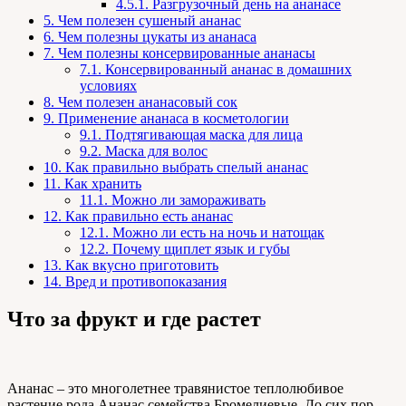
4.5.1.
Разгрузочный день на ананасе
5.
Чем полезен сушеный ананас
6.
Чем полезны цукаты из ананаса
7.
Чем полезны консервированные ананасы
7.1.
Консервированный ананас в домашних
условиях
8.
Чем полезен ананасовый сок
9.
Применение ананаса в косметологии
9.1.
Подтягивающая маска для лица
9.2.
Маска для волос
10.
Как правильно выбрать спелый ананас
11.
Как хранить
11.1.
Можно ли замораживать
12.
Как правильно есть ананас
12.1.
Можно ли есть на ночь и натощак
12.2.
Почему щиплет язык и губы
13.
Как вкусно приготовить
14.
Вред и противопоказания
Что за фрукт и где растет
Ананас – это многолетнее травянистое теплолюбивое
растение рода Ананас семейства Бромелиевые. До сих пор