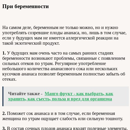
При беременности
На самом деле, беременным не только можно, но и нужно
употреблять созревшие плоды ананаса, но, лишь в том случае,
если у будущих мам не имеется аллергической реакции на
такой экзотический продукт.
1.
У будущих мам очень часто на самых ранних стадиях
беременности возникают проблемы, связанные с появлением
сильных отеков по утрам. Регулярное употребление
небольшого количества ананасового сока или нескольких
кусочков ананаса позволят беременным полностью забыть об
отеках.
Читайте также -
Манго фрукт - как выбрать, как
хранить, как съесть, польза и вред для организма
2.
Поможет сок ананаса и в том случае, если беременная
женщина по утрам ощущает слабость или сильную тошноту.
3.
В состав сочных плодов ананаса входят полезные элементы,