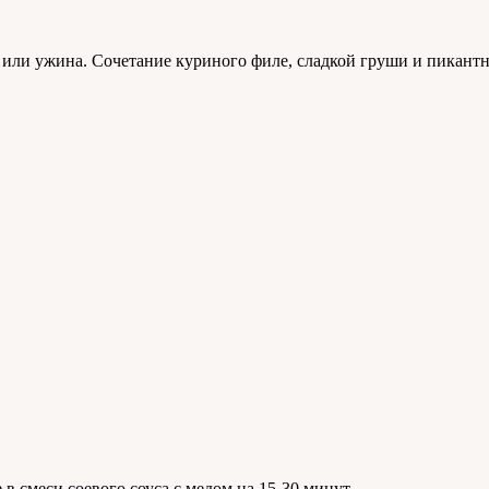
или ужина. Сочетание куриного филе, сладкой груши и пикантно
 смеси соевого соуса с медом на 15-30 минут.