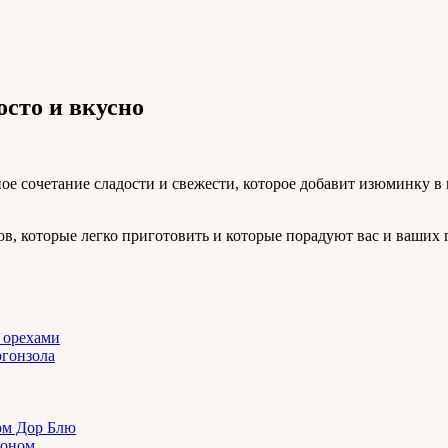
осто и вкусно
ное сочетание сладости и свежести, которое добавит изюминку 
ов, которые легко приготовить и которые порадуют вас и ваших 
 орехами
ргонзола
ом Дор Блю
коном