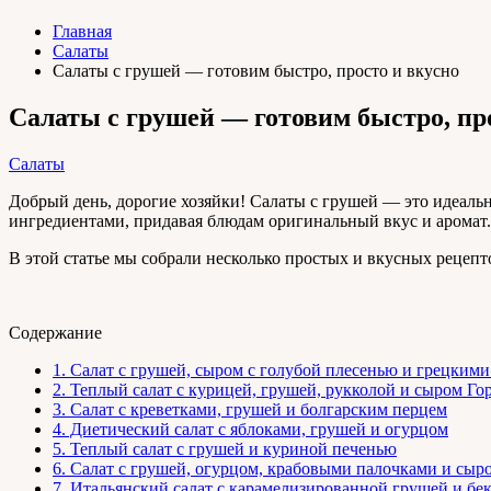
Главная
Салаты
Салаты с грушей — готовим быстро, просто и вкусно
Салаты с грушей — готовим быстро, пр
Салаты
Добрый день, дорогие хозяйки! Салаты с грушей — это идеаль
ингредиентами, придавая блюдам оригинальный вкус и аромат.
В этой статье мы собрали несколько простых и вкусных рецепт
Содержание
1.
Салат с грушей, сыром с голубой плесенью и грецкими
2.
Теплый салат с курицей, грушей, рукколой и сыром Го
3.
Салат с креветками, грушей и болгарским перцем
4.
Диетический салат с яблоками, грушей и огурцом
5.
Теплый салат с грушей и куриной печенью
6.
Салат с грушей, огурцом, крабовыми палочками и сыр
7.
Итальянский салат с карамелизированной грушей и бе