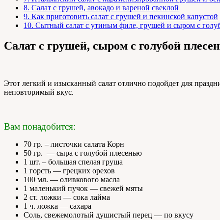
8.
Салат с грушей, авокадо и вареной свеклой
9.
Как приготовить салат с грушей и пекинской капустой
10.
Сытный салат с утиным филе, грушей и сыром с голу
Салат с грушей, сыром с голубой плесе
Этот легкий и изысканный салат отлично подойдет для праздн
неповторимый вкус.
Вам понадобится:
70 гр. – листочки салата Корн
50 гр. — сыра с голубой плесенью
1 шт. – большая спелая груша
1 горсть — грецких орехов
100 мл. — оливкового масла
1 маленький пучок — свежей мяты
2 ст. ложки — сока лайма
1 ч. ложка — сахара
Соль, свежемолотый душистый перец — по вкусу