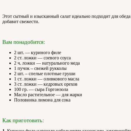
Этот сытный и изысканный салат идеально подходит для обеда 
добавит свежести.
Вам понадобится:
2 шт. — куриного филе
2 ст. ложки — соевого соуса
2 ч. ложки — натурального меда
1 пучок – свежей рукколы
2 шт. – спелые плотные груши
1 ст. ложки — оливкового масла
3 ст. ложки — кедровых орехов
100 гр. — сыра Горгонзола
Масло растительное — для жарки
Половинка лимона для сока
Как приготовить:
1.
Куриное филе нарежьте небольшими кусочками, замаринуйте в