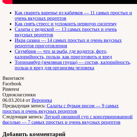
Как сварить варенье из кабачков — 11 самых простых и
очень вкусных рецептов
Как снять стресс и успокоить нервную сиситему
Салаты с редиской — 13 самых простых и очень
вкусных рецептов
Икра сазана — 14 самых простых и очень вкусных
рецептов приготовления
Скумбрия — что за рыба, где водится, фото,
калорийность, польза, как приготовить и вред
Топинамбур (земляная груша) — состав, калорийность,
польза и вред для организма человека
Вконтакте
Facebook
Pinterest
Одноклассники
06.03.2014
от
Вероника
Предыдущая запись:
Салаты с бурым рисом — 9 самых
простых и очень вкусных рецептов
Следующая запись:
Легкий овощной суп с консервированной
фасолью — 7 самых простых и очень вкусных рецептов
Добавить комментарий