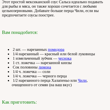
Этот простой мексиканский соус Сальса идеально подавать
для рыбы и мяса, он также хорошо сочетается с любыми
цельнозерновыми. Добавьте больше перца Чили, если вы
предпочитаете соусы поострее.
Вам понадобится:
2 шт. — нарезанных
помидора
1/4 нарезанный — красный или белой луковицы
1 измельченный зубчик —
чеснока
1 ст. ложечка — нарезанной кинзы
Сок половины
лимона
1/4 ч. ложечка — соли
1/4 ч. ложечка — черного перца
1/2 нарезанного перца Халапеньо или
Чили
,
очищенного от семян (на ваш вкус)
Как приготовить: