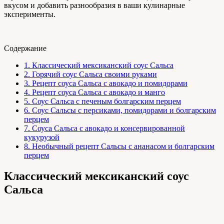
вкусом и добавить разнообразия в ваши кулинарные
эксперименты.
Содержание
1.
Классический мексиканский соус Сальса
2.
Горячий соус Сальса своими руками
3.
Рецепт соуса Сальса с авокадо и помидорами
4.
Рецепт соуса Сальса с авокадо и манго
5.
Соус Сальса с печеным болгарским перцем
6.
Соус Сальсы с персиками, помидорами и болгарским
перцем
7.
Соуса Сальса с авокадо и консервированной
кукурузой
8.
Необычный рецепт Сальсы с ананасом и болгарским
перцем
Классический мексиканский соус
Сальса