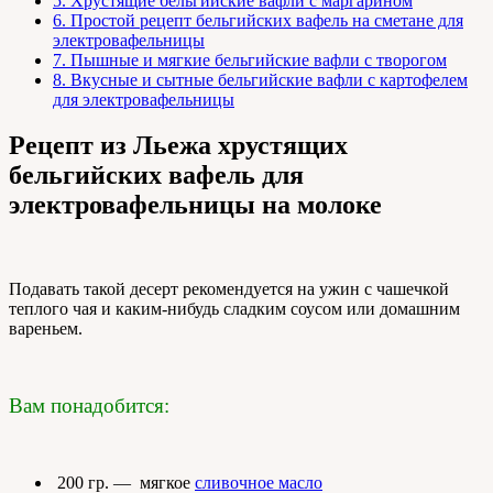
5.
Хрустящие бельгийские вафли с маргарином
6.
Простой рецепт бельгийских вафель на сметане для
электровафельницы
7.
Пышные и мягкие бельгийские вафли с творогом
8.
Вкусные и сытные бельгийские вафли с картофелем
для электровафельницы
Рецепт из Льежа хрустящих
бельгийских вафель для
электровафельницы на молоке
Подавать такой десерт рекомендуется на ужин с чашечкой
теплого чая и каким-нибудь сладким соусом или домашним
вареньем.
Вам понадобится:
200 гр. — мягкое
сливочное масло