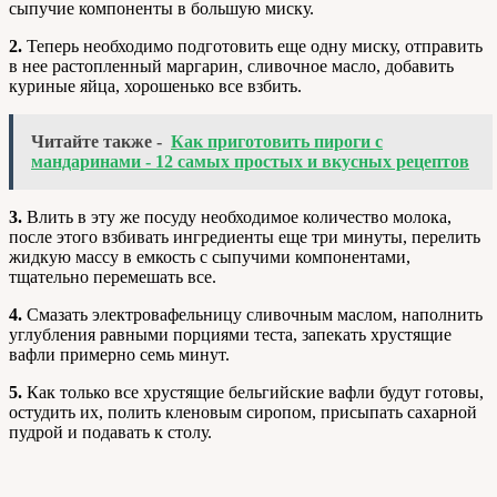
сыпучие компоненты в большую миску.
2.
Теперь необходимо подготовить еще одну миску, отправить
в нее растопленный маргарин, сливочное масло, добавить
куриные яйца, хорошенько все взбить.
Читайте также -
Как приготовить пироги с
мандаринами - 12 самых простых и вкусных рецептов
3.
Влить в эту же посуду необходимое количество молока,
после этого взбивать ингредиенты еще три минуты, перелить
жидкую массу в емкость с сыпучими компонентами,
тщательно перемешать все.
4.
Смазать электровафельницу сливочным маслом, наполнить
углубления равными порциями теста, запекать хрустящие
вафли примерно семь минут.
5.
Как только все хрустящие бельгийские вафли будут готовы,
остудить их, полить кленовым сиропом, присыпать сахарной
пудрой и подавать к столу.