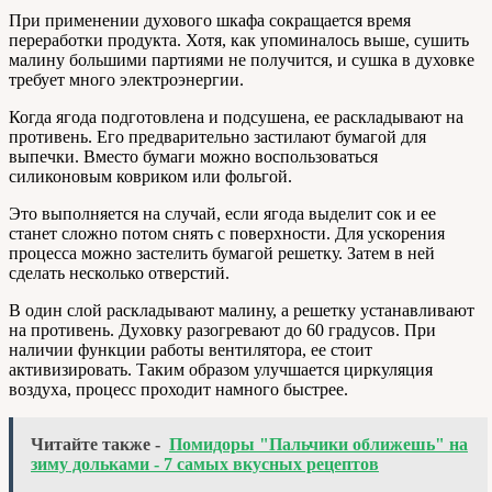
При применении духового шкафа сокращается время
переработки продукта. Хотя, как упоминалось выше, сушить
малину большими партиями не получится, и сушка в духовке
требует много электроэнергии.
Когда ягода подготовлена и подсушена, ее раскладывают на
противень. Его предварительно застилают бумагой для
выпечки. Вместо бумаги можно воспользоваться
силиконовым ковриком или фольгой.
Это выполняется на случай, если ягода выделит сок и ее
станет сложно потом снять с поверхности. Для ускорения
процесса можно застелить бумагой решетку. Затем в ней
сделать несколько отверстий.
В один слой раскладывают малину, а решетку устанавливают
на противень. Духовку разогревают до 60 градусов. При
наличии функции работы вентилятора, ее стоит
активизировать. Таким образом улучшается циркуляция
воздуха, процесс проходит намного быстрее.
Читайте также -
Помидоры "Пальчики оближешь" на
зиму дольками - 7 самых вкусных рецептов