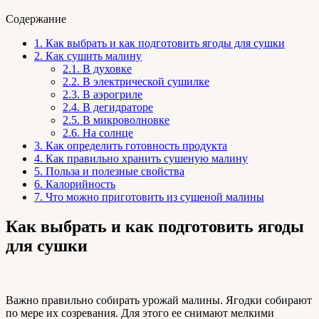
Содержание
1.
Как выбрать и как подготовить ягоды для сушки
2.
Как сушить малину
2.1.
В духовке
2.2.
В электрической сушилке
2.3.
В аэрогриле
2.4.
В дегидраторе
2.5.
В микроволновке
2.6.
На солнце
3.
Как определить готовность продукта
4.
Как правильно хранить сушеную малину
5.
Польза и полезные свойства
6.
Калорийность
7.
Что можно приготовить из сушеной малины
Как выбрать и как подготовить ягоды
для сушки
Важно правильно собирать урожай малины. Ягодки собирают
по мере их созревания. Для этого ее снимают мелкими