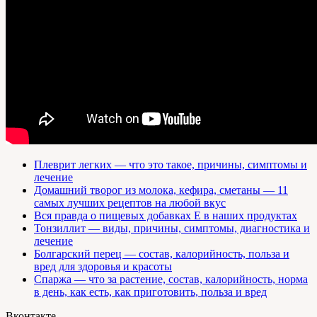
Плеврит легких — что это такое, причины, симптомы и
лечение
Домашний творог из молока, кефира, сметаны — 11
самых лучших рецептов на любой вкус
Вся правда о пищевых добавках Е в наших продуктах
Тонзиллит — виды, причины, симптомы, диагностика и
лечение
Болгарский перец — состав, калорийность, польза и
вред для здоровья и красоты
Спаржа — что за растение, состав, калорийность, норма
в день, как есть, как приготовить, польза и вред
Вконтакте